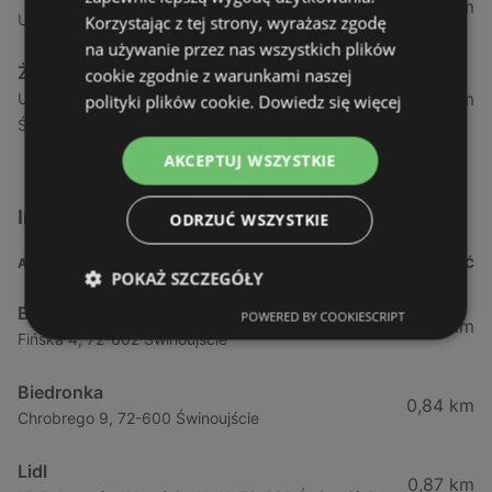
1,04 km
Ul. Armii Krajowej 12 / 1a, 72-600 Świnoujście
Korzystając z tej strony, wyrażasz zgodę
na używanie przez nas wszystkich plików
Żabka
cookie zgodnie z warunkami naszej
1,05 km
Ul. Wybrzeże Wł. Iv 26/27 Lok. Lu, 72-600
polityki plików cookie.
Dowiedz się więcej
Świnoujście
AKCEPTUJ WSZYSTKIE
Inne sklepy Supermarkety w pobliżu
ODRZUĆ WSZYSTKIE
ADRES
ODLEGŁOŚĆ
POKAŻ SZCZEGÓŁY
Biedronka
POWERED BY COOKIESCRIPT
0,23 km
Fińska 4, 72-602 Świnoujście
Biedronka
0,84 km
Chrobrego 9, 72-600 Świnoujście
Lidl
0,87 km