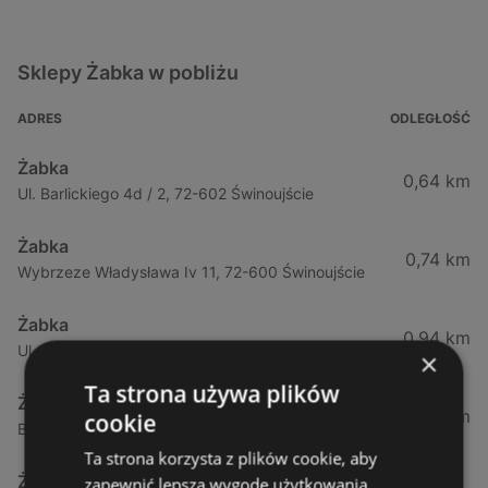
Sklepy Żabka w pobliżu
ADRES
ODLEGŁOŚĆ
Żabka
0,64 km
Ul. Barlickiego 4d / 2, 72-602 Świnoujście
Żabka
0,74 km
Wybrzeze Władysława Iv 11, 72-600 Świnoujście
Żabka
0,94 km
Ul. Bohaterów Września 49, 72-600 Świnoujście
×
Ta strona używa plików
Żabka
1,02 km
cookie
Bohaterów Września 52, 72-600 Świnoujście
Ta strona korzysta z plików cookie, aby
Żabka
zapewnić lepszą wygodę użytkowania.