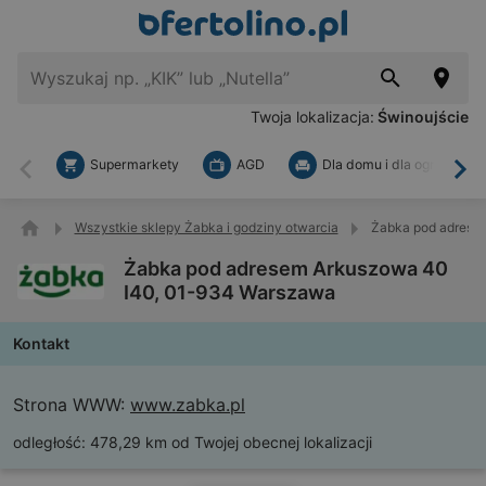
Twoja lokalizacja:
Świnoujście
Supermarkety
AGD
Dla domu i dla ogrodu
Wstecz
Dal
Wszystkie sklepy Żabka i godziny otwarcia
Żabka pod adrese
Żabka pod adresem Arkuszowa 40
I40, 01-934 Warszawa
Kontakt
Strona WWW:
www.zabka.pl
odległość:
478,29 km od Twojej obecnej lokalizacji