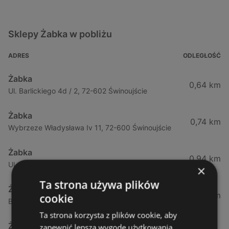
Sklepy Żabka w pobliżu
ADRES
ODLEGŁOŚĆ
Żabka
0,64 km
Ul. Barlickiego 4d / 2, 72-602 Świnoujście
Żabka
0,74 km
Wybrzeze Władysława Iv 11, 72-600 Świnoujście
Żabka
0,94 km
Ul. Bohaterów Września 49, 72-600 Świnoujście
×
Ta strona używa plików
Żabka
1,02 km
cookie
Bohaterów Września 52, 72-600 Świnoujście
Ta strona korzysta z plików cookie, aby
Żabka
zapewnić lepszą wygodę użytkowania.