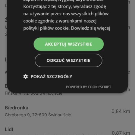
1,04 km
Ul. Armii Krajowej 12 / 1a, 72-600 Świnoujście
Korzystając z tej strony, wyrażasz zgodę
na używanie przez nas wszystkich plików
Żabka
cookie zgodnie z warunkami naszej
1,05 km
Ul. Wybrzeże Wł. Iv 26/27 Lok. Lu, 72-600
polityki plików cookie.
Dowiedz się więcej
Świnoujście
AKCEPTUJ WSZYSTKIE
Inne sklepy Supermarkety w pobliżu
ODRZUĆ WSZYSTKIE
ADRES
ODLEGŁOŚĆ
POKAŻ SZCZEGÓŁY
Biedronka
POWERED BY COOKIESCRIPT
0,23 km
Fińska 4, 72-602 Świnoujście
Biedronka
0,84 km
Chrobrego 9, 72-600 Świnoujście
Lidl
0,87 km