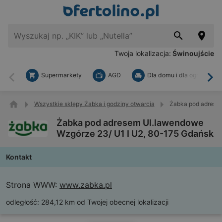
Twoja lokalizacja:
Świnoujście
Supermarkety
AGD
Dla domu i dla ogrodu
Wstecz
Dal
Wszystkie sklepy Żabka i godziny otwarcia
Żabka pod adresem
Żabka pod adresem Ul.lawendowe
Wzgórze 23/ U1 I U2, 80-175 Gdańsk
Kontakt
Strona WWW:
www.zabka.pl
odległość:
284,12 km od Twojej obecnej lokalizacji