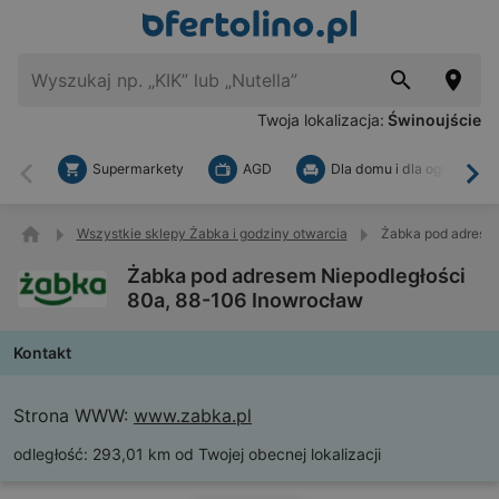
Twoja lokalizacja:
Świnoujście
Supermarkety
AGD
Dla domu i dla ogrodu
Wstecz
Dal
Wszystkie sklepy Żabka i godziny otwarcia
Żabka pod adresem
Żabka pod adresem Niepodległości
80a, 88-106 Inowrocław
Kontakt
Strona WWW:
www.zabka.pl
odległość:
293,01 km od Twojej obecnej lokalizacji