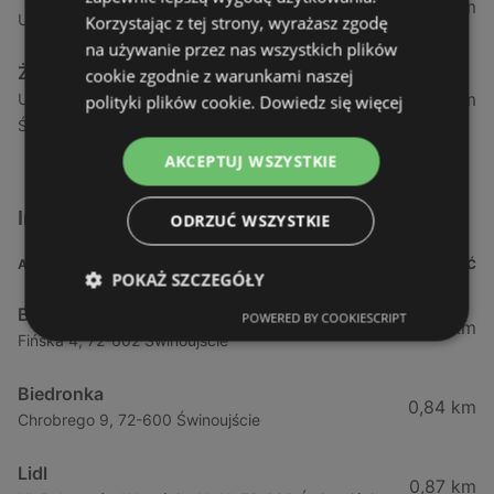
1,04 km
Ul. Armii Krajowej 12 / 1a, 72-600 Świnoujście
Korzystając z tej strony, wyrażasz zgodę
na używanie przez nas wszystkich plików
Żabka
cookie zgodnie z warunkami naszej
1,05 km
Ul. Wybrzeże Wł. Iv 26/27 Lok. Lu, 72-600
polityki plików cookie.
Dowiedz się więcej
Świnoujście
AKCEPTUJ WSZYSTKIE
Inne sklepy Supermarkety w pobliżu
ODRZUĆ WSZYSTKIE
ADRES
ODLEGŁOŚĆ
POKAŻ SZCZEGÓŁY
Biedronka
POWERED BY COOKIESCRIPT
0,23 km
Fińska 4, 72-602 Świnoujście
Biedronka
0,84 km
Chrobrego 9, 72-600 Świnoujście
Lidl
0,87 km