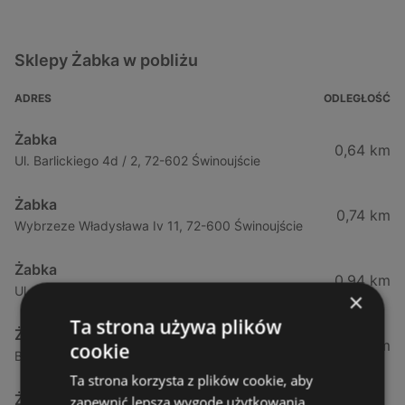
Sklepy Żabka w pobliżu
ADRES
ODLEGŁOŚĆ
Żabka
0,64 km
Ul. Barlickiego 4d / 2, 72-602 Świnoujście
Żabka
0,74 km
Wybrzeze Władysława Iv 11, 72-600 Świnoujście
Żabka
0,94 km
Ul. Bohaterów Września 49, 72-600 Świnoujście
×
Ta strona używa plików
Żabka
1,02 km
cookie
Bohaterów Września 52, 72-600 Świnoujście
Ta strona korzysta z plików cookie, aby
Żabka
zapewnić lepszą wygodę użytkowania.