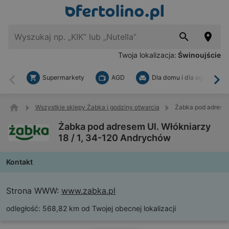
Twoja lokalizacja:
Świnoujście
Supermarkety
AGD
Dla domu i dla ogrodu
Wstecz
Dal
Wszystkie sklepy Żabka i godziny otwarcia
Żabka pod adresem
Żabka pod adresem Ul. Włókniarzy
18 / 1, 34-120 Andrychów
Kontakt
Strona WWW:
www.zabka.pl
odległość:
568,82 km od Twojej obecnej lokalizacji