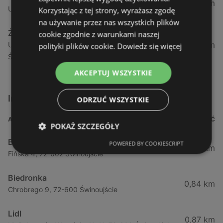
1,04 km
Ul. Armii Krajowej 12 / 1a, 72-600 Świnoujście
Korzystając z tej strony, wyrażasz zgodę
na używanie przez nas wszystkich plików
Żabka
cookie zgodnie z warunkami naszej
1,05 km
Ul. Wybrzeże Wł. Iv 26/27 Lok. Lu, 72-600
polityki plików cookie.
Dowiedz się więcej
Świnoujście
AKCEPTUJ WSZYSTKIE
Inne sklepy Supermarkety w pobliżu
ODRZUĆ WSZYSTKIE
ADRES
ODLEGŁOŚĆ
POKAŻ SZCZEGÓŁY
Biedronka
POWERED BY COOKIESCRIPT
0,23 km
Fińska 4, 72-602 Świnoujście
Biedronka
0,84 km
Chrobrego 9, 72-600 Świnoujście
Lidl
0,87 km