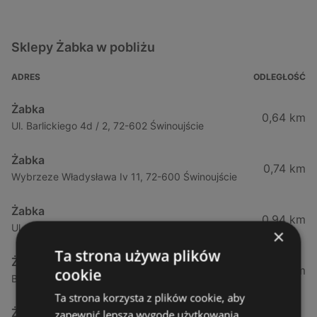
Sklepy Żabka w pobliżu
ADRES
ODLEGŁOŚĆ
Żabka
0,64 km
Ul. Barlickiego 4d / 2, 72-602 Świnoujście
Żabka
0,74 km
Wybrzeze Władysława Iv 11, 72-600 Świnoujście
Żabka
0,94 km
Ul. Bohaterów Września 49, 72-600 Świnoujście
×
Ta strona używa plików
Żabka
1,02 km
cookie
Bohaterów Września 52, 72-600 Świnoujście
Ta strona korzysta z plików cookie, aby
Żabka
zapewnić lepszą wygodę użytkowania.