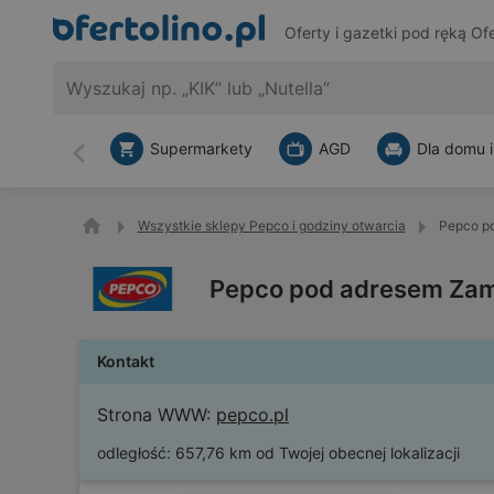
Oferty i gazetki pod ręką
Ofe
Supermarkety
AGD
Dla domu i
Wstecz
Wszystkie sklepy Pepco i godziny otwarcia
Pepco p
Pepco pod adresem Zam
Kontakt
Strona WWW:
pepco.pl
odległość:
657,76 km od Twojej obecnej lokalizacji