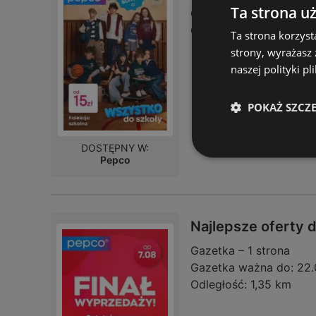
Ta strona u
Gazetka ważna do:
22.
Odległość:
1,35 km
Ta strona korzyst
strony, wyrażasz
naszej polityki pl
POKAŻ SZCZ
DOSTĘPNY W:
Pepco
Najlepsze oferty 
Gazetka – 1 strona
Gazetka ważna do:
22.
Odległość:
1,35 km