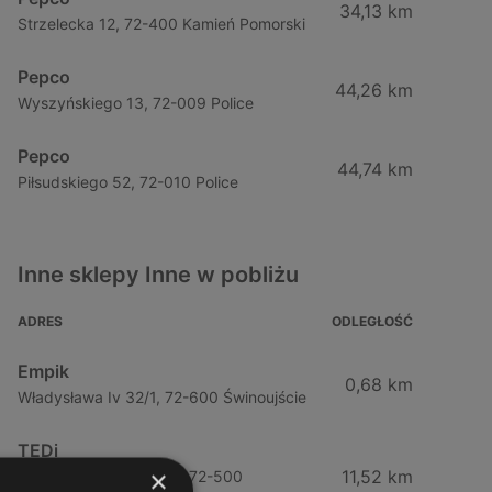
34,13 km
Strzelecka 12, 72-400 Kamień Pomorski
Pepco
44,26 km
Wyszyńskiego 13, 72-009 Police
Pepco
44,74 km
Piłsudskiego 52, 72-010 Police
Inne sklepy Inne w pobliżu
ADRES
ODLEGŁOŚĆ
Empik
0,68 km
Władysława Iv 32/1, 72-600 Świnoujście
TEDi
×
11,52 km
Nowomyśliwska 23 / 3, 72-500