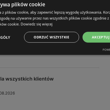
żywa plików cookie
08.2026
a z plików cookie, aby zapewnić lepszą wygodę użytkowania. Korzy
 zgodę na używanie przez nas wszystkich plików cookie zgodnie 
ików cookie.
Dowiedz się więcej
EGÓŁY
ODRZUĆ WSZYSTKIE
AKCEPTUJ
POWE
dla wszystkich klientów
08.2026