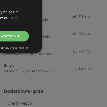
Międzyzdroje
stając z tej
Maxi Zoo
49,63 km
z warunkami
Policka 11, 71-800 Szczecin
TEDi
49,95 km
 WSZYSTKIE
Policka 11a, 71-837 Szczecin
Empik
RED BY COOKIESCRIPT
53,75 km
Dworcowa 9, 72-100 Goleniów
Smyk
54,5 km
Ku Słońcu 57, 71-047 Szczecin
Dodatkowe łącza
Oferty Pepco