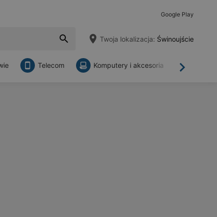
Google Play
Twoja lokalizacja:
Świnoujście
wie
Telecom
Komputery i akcesoria
Sklepy
Dalej