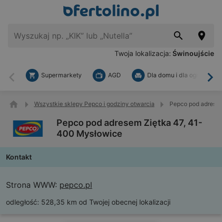
Twoja lokalizacja:
Świnoujście
Supermarkety
AGD
Dla domu i dla ogrodu
Wstecz
Dal
Wszystkie sklepy Pepco i godziny otwarcia
Pepco pod adresem
Pepco pod adresem Ziętka 47, 41-
400 Mysłowice
Kontakt
Strona WWW:
pepco.pl
odległość:
528,35 km od Twojej obecnej lokalizacji