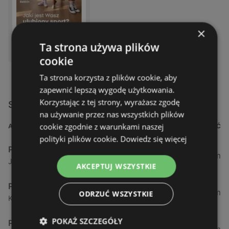
×
DOSTĘPNY W:
Ta strona używa plików
Pepco
cookie
Ta strona korzysta z plików cookie, aby
zapewnić lepszą wygodę użytkowania.
Korzystając z tej strony, wyrażasz zgodę
Sklepy Pepco w pobliżu
na używanie przez nas wszystkich plików
cookie zgodnie z warunkami naszej
ADRES
ODLEGŁOŚĆ
polityki plików cookie.
Dowiedz się więcej
Pepco
1,35 km
Jarosława Dąbrowskiego 5, 72-600 Świnoujście
AKCEPTUJ WSZYSTKIE
Pepco
1,6 km
ODRZUĆ WSZYSTKIE
Kościuszki 15, ch stop shop, 72-600 Świnoujście
POKAŻ SZCZEGÓŁY
Pepco