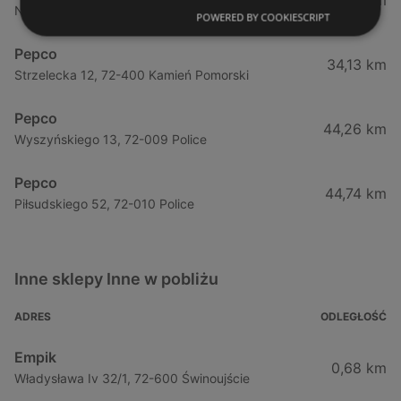
11,45 km
Nowomyśliwska 23, 72-500 Międzyzdroje
POWERED BY COOKIESCRIPT
Pepco
34,13 km
Strzelecka 12, 72-400 Kamień Pomorski
Pepco
44,26 km
Wyszyńskiego 13, 72-009 Police
Pepco
44,74 km
Piłsudskiego 52, 72-010 Police
Inne sklepy Inne w pobliżu
ADRES
ODLEGŁOŚĆ
Empik
0,68 km
Władysława Iv 32/1, 72-600 Świnoujście