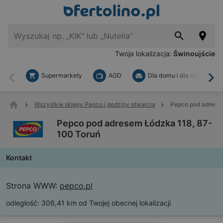
Twoja lokalizacja:
Świnoujście
Supermarkety
AGD
Dla domu i dla ogrodu
Wstecz
Dal
Wszystkie sklepy Pepco i godziny otwarcia
Pepco pod adresem
Pepco pod adresem Łódzka 118, 87-
100 Toruń
Kontakt
Strona WWW:
pepco.pl
odległość:
306,41 km od Twojej obecnej lokalizacji