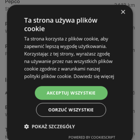
Pepco
34,13 km
Strzelecka 12, 72-400 Kamień Pomorski
×
Ta strona używa plików
Pepco
cookie
44,26 km
Wyszyńskiego 13, 72-009 Police
Ta strona korzysta z plików cookie, aby
zapewnić lepszą wygodę użytkowania.
Pepco
44,74 km
Korzystając z tej strony, wyrażasz zgodę
Piłsudskiego 52, 72-010 Police
na używanie przez nas wszystkich plików
cookie zgodnie z warunkami naszej
polityki plików cookie.
Dowiedz się więcej
Inne sklepy Inne w pobliżu
AKCEPTUJ WSZYSTKIE
ADRES
ODLEGŁOŚĆ
Empik
ODRZUĆ WSZYSTKIE
0,68 km
Władysława Iv 32/1, 72-600 Świnoujście
POKAŻ SZCZEGÓŁY
TEDi
11,52 km
Nowomyśliwska 23 / 3, 72-500 Międzyzdroje
POWERED BY COOKIESCRIPT