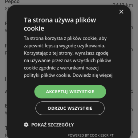
Pepco
34,13 km
Strzelecka 12, 72-400 Kamień Pomorski
×
Ta strona używa plików
Pepco
cookie
44,26 km
Wyszyńskiego 13, 72-009 Police
Ta strona korzysta z plików cookie, aby
zapewnić lepszą wygodę użytkowania.
Pepco
44,74 km
Korzystając z tej strony, wyrażasz zgodę
Piłsudskiego 52, 72-010 Police
na używanie przez nas wszystkich plików
cookie zgodnie z warunkami naszej
polityki plików cookie.
Dowiedz się więcej
Inne sklepy Inne w pobliżu
AKCEPTUJ WSZYSTKIE
ADRES
ODLEGŁOŚĆ
Empik
ODRZUĆ WSZYSTKIE
0,68 km
Władysława Iv 32/1, 72-600 Świnoujście
POKAŻ SZCZEGÓŁY
TEDi
11,52 km
Nowomyśliwska 23 / 3, 72-500 Międzyzdroje
POWERED BY COOKIESCRIPT