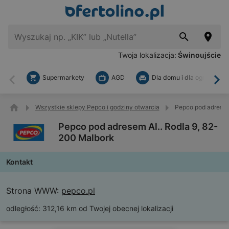
Twoja lokalizacja:
Świnoujście
Supermarkety
AGD
Dla domu i dla ogrodu
Wstecz
Dal
Wszystkie sklepy Pepco i godziny otwarcia
Pepco pod adresem
Pepco pod adresem Al.. Rodla 9, 82-
200 Malbork
Kontakt
Strona WWW:
pepco.pl
odległość:
312,16 km od Twojej obecnej lokalizacji