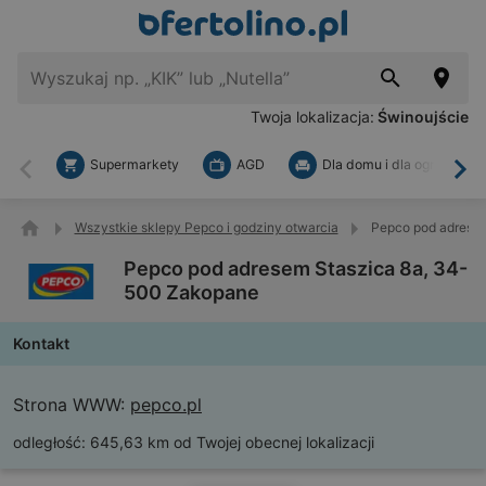
Twoja lokalizacja:
Świnoujście
Supermarkety
AGD
Dla domu i dla ogrodu
Wstecz
Dal
Wszystkie sklepy Pepco i godziny otwarcia
Pepco pod adrese
Pepco pod adresem Staszica 8a, 34-
500 Zakopane
Kontakt
Strona WWW:
pepco.pl
odległość:
645,63 km od Twojej obecnej lokalizacji