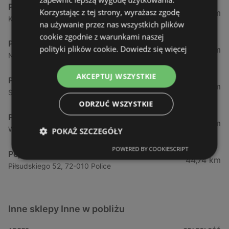
Pepco
Korzystając z tej strony, wyrażasz zgodę
1,6 km
Kościuszki 15, ch stop shop, 72-600 Świnoujście
na używanie przez nas wszystkich plików
cookie zgodnie z warunkami naszej
Pepco
polityki plików cookie.
Dowiedz się więcej
11,45 km
Nowomyśliwska 23, 72-500 Międzyzdroje
AKCEPTUJ WSZYSTKIE
Pepco
34,13 km
Strzelecka 12, 72-400 Kamień Pomorski
ODRZUĆ WSZYSTKIE
Pepco
44,26 km
Wyszyńskiego 13, 72-009 Police
POKAŻ SZCZEGÓŁY
POWERED BY COOKIESCRIPT
Pepco
44,74 km
Piłsudskiego 52, 72-010 Police
Inne sklepy Inne w pobliżu