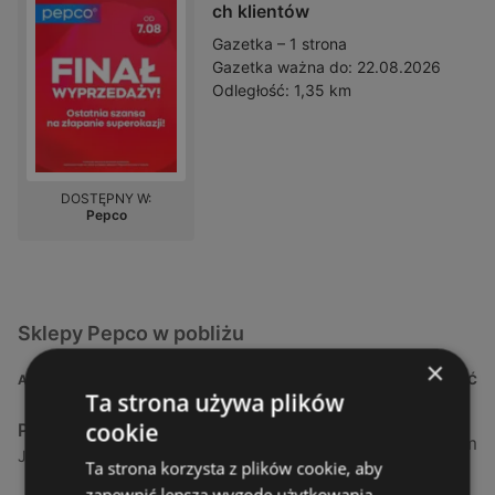
ch klientów
Gazetka – 1 strona
Gazetka ważna do:
22.08.2026
Odległość:
1,35 km
DOSTĘPNY W:
Pepco
Sklepy Pepco w pobliżu
×
ADRES
ODLEGŁOŚĆ
Ta strona używa plików
cookie
Pepco
1,35 km
Jarosława Dąbrowskiego 5, 72-600 Świnoujście
Ta strona korzysta z plików cookie, aby
zapewnić lepszą wygodę użytkowania.