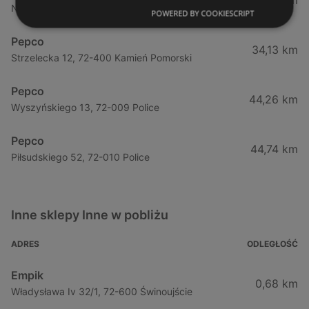
11,45 km
Nowomyśliwska 23, 72-500 Międzyzdroje
POWERED BY COOKIESCRIPT
Pepco
34,13 km
Strzelecka 12, 72-400 Kamień Pomorski
Pepco
44,26 km
Wyszyńskiego 13, 72-009 Police
Pepco
44,74 km
Piłsudskiego 52, 72-010 Police
Inne sklepy Inne w pobliżu
ADRES
ODLEGŁOŚĆ
Empik
0,68 km
Władysława Iv 32/1, 72-600 Świnoujście