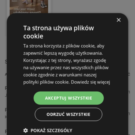
×
DOSTĘPNY W:
Ta strona używa plików
Pepco
cookie
Ta strona korzysta z plików cookie, aby
zapewnić lepszą wygodę użytkowania.
Korzystając z tej strony, wyrażasz zgodę
Sklepy Pepco w pobliżu
na używanie przez nas wszystkich plików
cookie zgodnie z warunkami naszej
ADRES
ODLEGŁOŚĆ
polityki plików cookie.
Dowiedz się więcej
Pepco
1,35 km
Jarosława Dąbrowskiego 5, 72-600 Świnoujście
AKCEPTUJ WSZYSTKIE
Pepco
1,6 km
ODRZUĆ WSZYSTKIE
Kościuszki 15, ch stop shop, 72-600 Świnoujście
POKAŻ SZCZEGÓŁY
Pepco