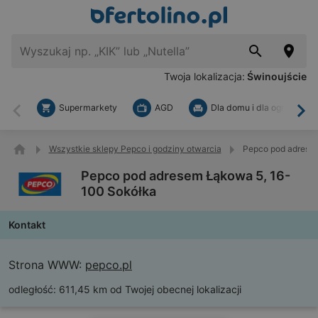
Twoja lokalizacja:
Świnoujście
Supermarkety
AGD
Dla domu i dla ogrodu
Wstecz
Dal
Wszystkie sklepy Pepco i godziny otwarcia
Pepco pod adrese
Pepco pod adresem Łąkowa 5, 16-
100 Sokółka
Kontakt
Strona WWW:
pepco.pl
odległość:
611,45 km od Twojej obecnej lokalizacji