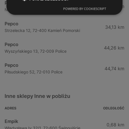
Pepco
11,45 km
POWERED BY COOKIESCRIPT
Nowomyśliwska 23, 72-500 Międzyzdroje
Pepco
34,13 km
Strzelecka 12, 72-400 Kamień Pomorski
Pepco
44,26 km
Wyszyńskiego 13, 72-009 Police
Pepco
44,74 km
Piłsudskiego 52, 72-010 Police
Inne sklepy Inne w pobliżu
ADRES
ODLEGŁOŚĆ
Empik
0,68 km
Władysława Iv 32/1, 72-600 Świnoujście