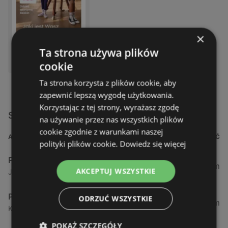
×
Ta strona używa plików
DOSTĘPNY W:
Pepco
cookie
Ta strona korzysta z plików cookie, aby
zapewnić lepszą wygodę użytkowania.
Korzystając z tej strony, wyrażasz zgodę
Sklepy Pepco w pobliżu
na używanie przez nas wszystkich plików
cookie zgodnie z warunkami naszej
ADRES
ODLEGŁOŚĆ
polityki plików cookie.
Dowiedz się więcej
Pepco
1,35 km
AKCEPTUJ WSZYSTKIE
Jarosława Dąbrowskiego 5, 72-600 Świnoujście
Pepco
ODRZUĆ WSZYSTKIE
1,6 km
Kościuszki 15, ch stop shop, 72-600 Świnoujście
POKAŻ SZCZEGÓŁY