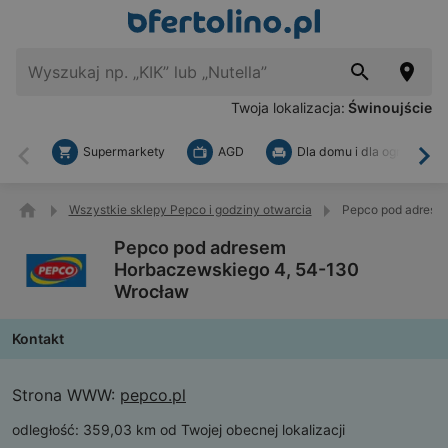
Twoja lokalizacja:
Świnoujście
Supermarkety
AGD
Dla domu i dla ogrodu
Wstecz
Dal
Wszystkie sklepy Pepco i godziny otwarcia
Pepco pod adrese
Pepco pod adresem
Horbaczewskiego 4, 54-130
Wrocław
Kontakt
Strona WWW:
pepco.pl
odległość:
359,03 km od Twojej obecnej lokalizacji