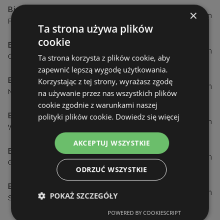
Biedronka
×
0,23 km
Fińska 4, 72-602 Świnoujście
Ta strona używa plików
cookie
Biedronka
0,84 km
Chrobrego 9, 72-600 Świnoujście
Ta strona korzysta z plików cookie, aby
zapewnić lepszą wygodę użytkowania.
Biedronka
Korzystając z tej strony, wyrażasz zgodę
1,87 km
Nowokarsiborska 2, 72-600 Świnoujście
na używanie przez nas wszystkich plików
cookie zgodnie z warunkami naszej
Biedronka
polityki plików cookie.
Dowiedz się więcej
2,77 km
Wojska Polskiego 16a, 72-600 Świnoujście
AKCEPTUJ WSZYSTKIE
Biedronka
12,39 km
Gryfa Pomorskiego, 72-500 Międzyzdroje
ODRZUĆ WSZYSTKIE
Biedronka
24,01 km
POKAŻ SZCZEGÓŁY
Sienkiewicza 32, 72-510 Wolin
POWERED BY COOKIESCRIPT