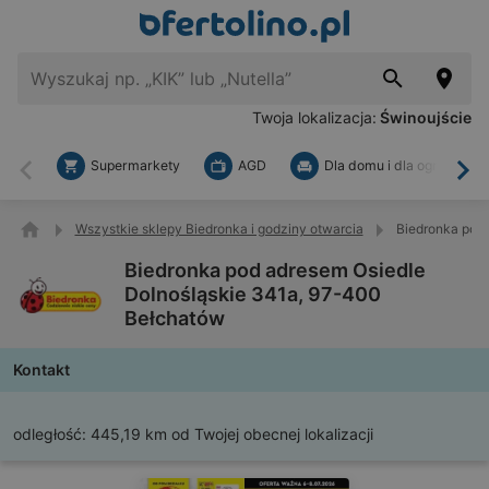
Twoja lokalizacja:
Świnoujście
Supermarkety
AGD
Dla domu i dla ogrodu
Wstecz
Dal
Wszystkie sklepy Biedronka i godziny otwarcia
Biedronka pod
Biedronka pod adresem Osiedle
Dolnośląskie 341a, 97-400
Bełchatów
Kontakt
odległość:
445,19 km od Twojej obecnej lokalizacji