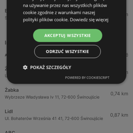
na używanie przez nas wszystkich plików
Biedronka
cookie zgodnie z warunkami naszej
24,01 km
Sienkiewicza 32, 72-510 Wolin
polityki plików cookie.
Dowiedz się więcej
AKCEPTUJ WSZYSTKIE
Inne sklepy Supermarkety w pobliżu
ODRZUĆ WSZYSTKIE
ADRES
ODLEGŁOŚĆ
POKAŻ SZCZEGÓŁY
Żabka
0,64 km
Ul. Barlickiego 4d / 2, 72-602 Świnoujście
POWERED BY COOKIESCRIPT
Żabka
0,74 km
Wybrzeze Władysława Iv 11, 72-600 Świnoujście
Lidl
0,87 km
Ul. Bohaterów Września 41 41, 72-600 Świnoujście
ABC