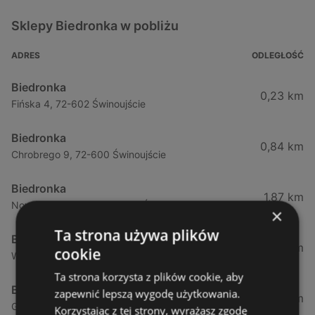
Sklepy Biedronka w pobliżu
ADRES
ODLEGŁOŚĆ
Biedronka
0,23 km
Fińska 4, 72-602 Świnoujście
Biedronka
0,84 km
Chrobrego 9, 72-600 Świnoujście
Biedronka
1,87 km
Nowokarsiborska 2, 72-600 Świnoujście
×
Ta strona używa plików
Biedronka
2,77 km
cookie
Wojska Polskiego 16a, 72-600 Świnoujście
Ta strona korzysta z plików cookie, aby
Biedronka
zapewnić lepszą wygodę użytkowania.
12,39 km
Gryfa Pomorskiego, 72-500 Międzyzdroje
Korzystając z tej strony, wyrażasz zgodę