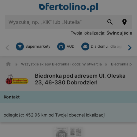
Twoja lokalizacja:
Świnoujście
Supermarkety
AGD
Dla domu i dla ogrodu
Wstecz
Dal
Wszystkie sklepy Biedronka i godziny otwarcia
Biedronka pod 
Biedronka pod adresem Ul. Oleska
23, 46-380 Dobrodzień
Kontakt
odległość:
452,96 km od Twojej obecnej lokalizacji