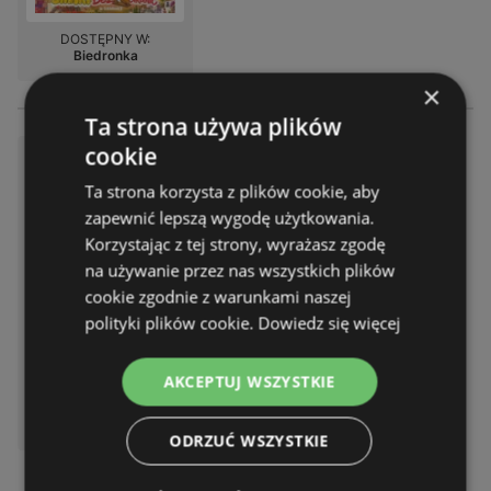
DOSTĘPNY W:
Biedronka
×
Ta strona używa plików
cookie
Atrakcyjne oferty specjalne dl
a wszystkich
Ta strona korzysta z plików cookie, aby
Gazetka – 2 strony
zapewnić lepszą wygodę użytkowania.
Gazetka ważna do:
08.08.2026
Korzystając z tej strony, wyrażasz zgodę
Odległość:
0,23 km
na używanie przez nas wszystkich plików
cookie zgodnie z warunkami naszej
polityki plików cookie.
Dowiedz się więcej
AKCEPTUJ WSZYSTKIE
DOSTĘPNY W:
Biedronka
ODRZUĆ WSZYSTKIE