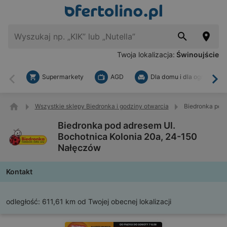
Twoja lokalizacja:
Świnoujście
Supermarkety
AGD
Dla domu i dla ogrodu
Wstecz
Dal
Wszystkie sklepy Biedronka i godziny otwarcia
Biedronka pod 
Biedronka pod adresem Ul.
Bochotnica Kolonia 20a, 24-150
Nałęczów
Kontakt
odległość:
611,61 km od Twojej obecnej lokalizacji