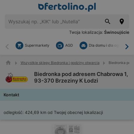
Twoja lokalizacja:
Świnoujście
Supermarkety
AGD
Dla domu i dla ogrodu
Wstecz
Dal
Wszystkie sklepy Biedronka i godziny otwarcia
Biedronka pod
Biedronka pod adresem Chabrowa 1,
93-370 Brzeziny K Łodzi
Kontakt
odległość:
424,69 km od Twojej obecnej lokalizacji