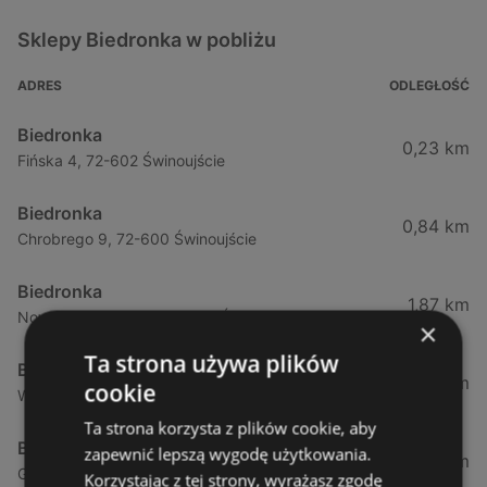
Sklepy Biedronka w pobliżu
ADRES
ODLEGŁOŚĆ
Biedronka
0,23 km
Fińska 4, 72-602 Świnoujście
Biedronka
0,84 km
Chrobrego 9, 72-600 Świnoujście
Biedronka
1,87 km
Nowokarsiborska 2, 72-600 Świnoujście
×
Ta strona używa plików
Biedronka
2,77 km
cookie
Wojska Polskiego 16a, 72-600 Świnoujście
Ta strona korzysta z plików cookie, aby
Biedronka
zapewnić lepszą wygodę użytkowania.
12,39 km
Gryfa Pomorskiego, 72-500 Międzyzdroje
Korzystając z tej strony, wyrażasz zgodę