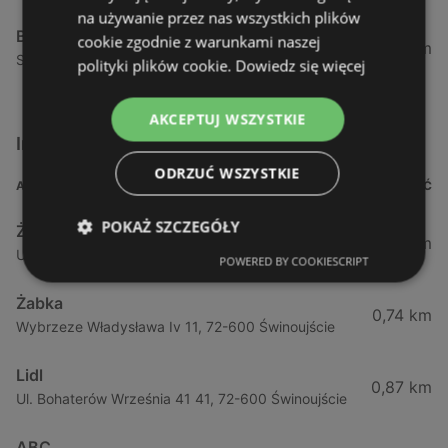
na używanie przez nas wszystkich plików
Biedronka
cookie zgodnie z warunkami naszej
24,01 km
Sienkiewicza 32, 72-510 Wolin
polityki plików cookie.
Dowiedz się więcej
AKCEPTUJ WSZYSTKIE
Inne sklepy Supermarkety w pobliżu
ODRZUĆ WSZYSTKIE
ADRES
ODLEGŁOŚĆ
POKAŻ SZCZEGÓŁY
Żabka
0,64 km
Ul. Barlickiego 4d / 2, 72-602 Świnoujście
POWERED BY COOKIESCRIPT
Żabka
0,74 km
Wybrzeze Władysława Iv 11, 72-600 Świnoujście
Lidl
0,87 km
Ul. Bohaterów Września 41 41, 72-600 Świnoujście
ABC