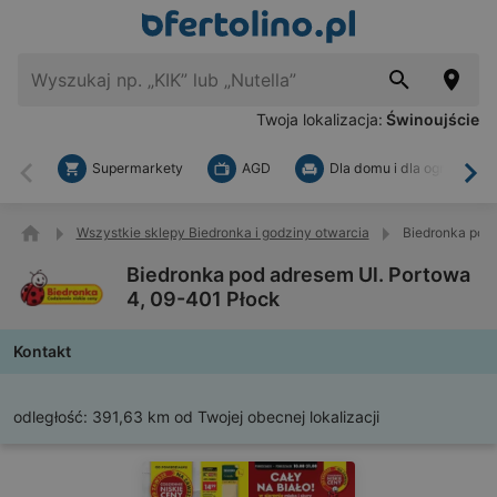
Twoja lokalizacja:
Świnoujście
Supermarkety
AGD
Dla domu i dla ogrodu
Wstecz
Dal
Wszystkie sklepy Biedronka i godziny otwarcia
Biedronka pod 
Biedronka pod adresem Ul. Portowa
4, 09-401 Płock
Kontakt
odległość:
391,63 km od Twojej obecnej lokalizacji