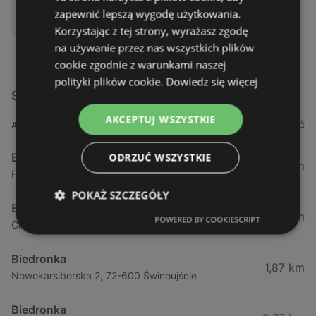
DOSTĘPNY W:
zapewnić lepszą wygodę użytkowania.
Biedronka
Korzystając z tej strony, wyrażasz zgodę
na używanie przez nas wszystkich plików
cookie zgodnie z warunkami naszej
polityki plików cookie.
Dowiedz się więcej
Sklepy Biedronka w pobliżu
AKCEPTUJ WSZYSTKIE
ADRES
ODLEGŁOŚĆ
Biedronka
ODRZUĆ WSZYSTKIE
0,23 km
Fińska 4, 72-602 Świnoujście
POKAŻ SZCZEGÓŁY
Biedronka
0,84 km
POWERED BY COOKIESCRIPT
Chrobrego 9, 72-600 Świnoujście
Biedronka
1,87 km
Nowokarsiborska 2, 72-600 Świnoujście
Biedronka