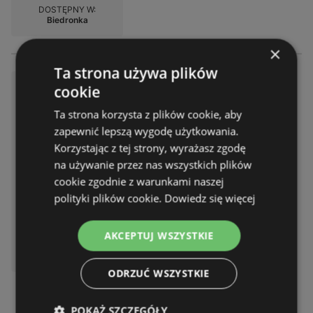
DOSTĘPNY W:
Biedronka
×
Ta strona używa plików
Atrakcyjne oferty specjalne dl
cookie
a wszystkich
Ta strona korzysta z plików cookie, aby
Gazetka – 2 strony
zapewnić lepszą wygodę użytkowania.
Gazetka ważna do:
08.08.2026
Korzystając z tej strony, wyrażasz zgodę
Odległość:
0,23 km
na używanie przez nas wszystkich plików
cookie zgodnie z warunkami naszej
polityki plików cookie.
Dowiedz się więcej
AKCEPTUJ WSZYSTKIE
DOSTĘPNY W:
Biedronka
ODRZUĆ WSZYSTKIE
POKAŻ SZCZEGÓŁY