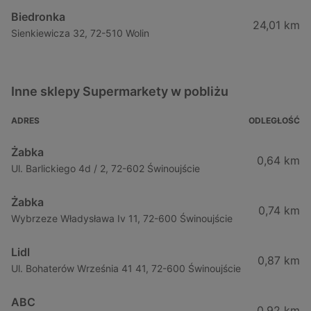
Biedronka
24,01 km
Sienkiewicza 32, 72-510 Wolin
Inne sklepy Supermarkety w pobliżu
ADRES
ODLEGŁOŚĆ
Żabka
0,64 km
Ul. Barlickiego 4d / 2, 72-602 Świnoujście
Żabka
0,74 km
Wybrzeze Władysława Iv 11, 72-600 Świnoujście
Lidl
0,87 km
Ul. Bohaterów Września 41 41, 72-600 Świnoujście
ABC
0,92 km