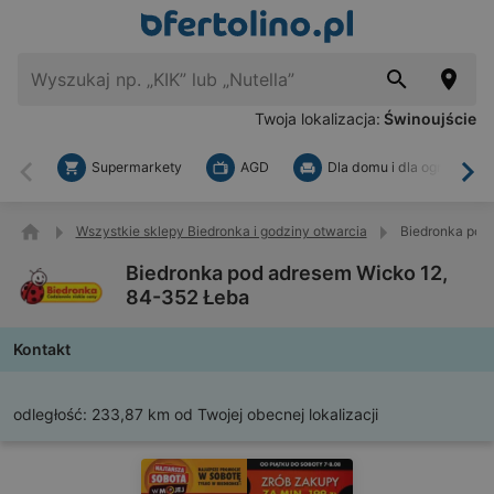
Twoja lokalizacja:
Świnoujście
Supermarkety
AGD
Dla domu i dla ogrodu
Wstecz
Dal
Wszystkie sklepy Biedronka i godziny otwarcia
Biedronka pod
Biedronka pod adresem Wicko 12,
84-352 Łeba
Kontakt
odległość:
233,87 km od Twojej obecnej lokalizacji