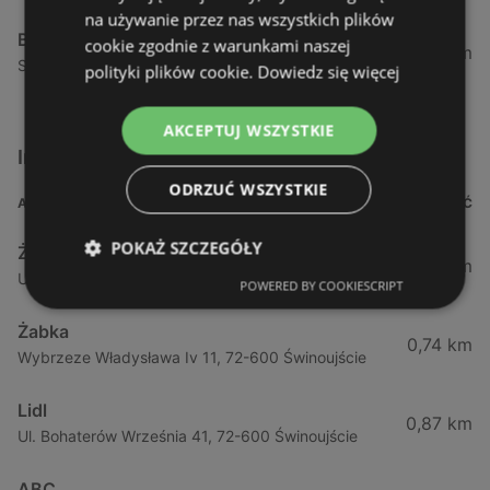
na używanie przez nas wszystkich plików
Biedronka
cookie zgodnie z warunkami naszej
24,01 km
Sienkiewicza 32, 72-510 Wolin
polityki plików cookie.
Dowiedz się więcej
AKCEPTUJ WSZYSTKIE
Inne sklepy Supermarkety w pobliżu
ODRZUĆ WSZYSTKIE
ADRES
ODLEGŁOŚĆ
POKAŻ SZCZEGÓŁY
Żabka
0,64 km
Ul. Barlickiego 4d / 2, 72-602 Świnoujście
POWERED BY COOKIESCRIPT
Żabka
0,74 km
Wybrzeze Władysława Iv 11, 72-600 Świnoujście
Lidl
0,87 km
Ul. Bohaterów Września 41, 72-600 Świnoujście
ABC