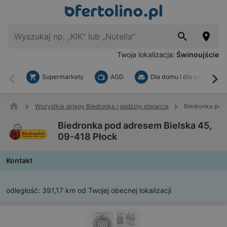
Twoja lokalizacja:
Świnoujście
Supermarkety
AGD
Dla domu i dla ogrodu
Wstecz
Dal
Wszystkie sklepy Biedronka i godziny otwarcia
Biedronka pod 
Biedronka pod adresem Bielska 45,
09-418 Płock
Kontakt
odległość:
391,17 km od Twojej obecnej lokalizacji