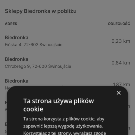
Sklepy Biedronka w pobliżu
ADRES
ODLEGŁOŚĆ
Biedronka
0,23 km
Fińska 4, 72-602 Świnoujście
Biedronka
0,84 km
Chrobrego 9, 72-600 Świnoujście
Biedronka
1,87 km
Nowokarsiborska 2, 72-600 Świnoujście
×
Ta strona używa plików
Biedronka
2,77 km
cookie
Wojska Polskiego 16a, 72-600 Świnoujście
Ta strona korzysta z plików cookie, aby
Biedronka
zapewnić lepszą wygodę użytkowania.
12,39 km
Gryfa Pomorskiego, 72-500 Międzyzdroje
Korzystając z tej strony, wyrażasz zgodę