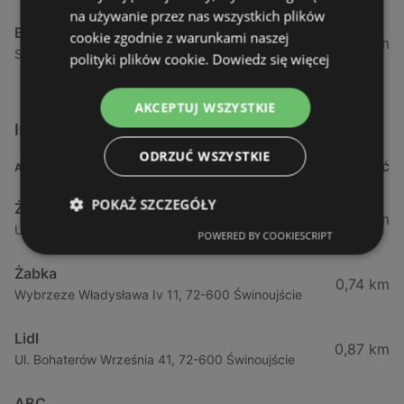
na używanie przez nas wszystkich plików
Biedronka
cookie zgodnie z warunkami naszej
24,01 km
Sienkiewicza 32, 72-510 Wolin
polityki plików cookie.
Dowiedz się więcej
AKCEPTUJ WSZYSTKIE
Inne sklepy Supermarkety w pobliżu
ODRZUĆ WSZYSTKIE
ADRES
ODLEGŁOŚĆ
POKAŻ SZCZEGÓŁY
Żabka
0,64 km
Ul. Barlickiego 4d / 2, 72-602 Świnoujście
POWERED BY COOKIESCRIPT
Żabka
0,74 km
Wybrzeze Władysława Iv 11, 72-600 Świnoujście
Lidl
0,87 km
Ul. Bohaterów Września 41, 72-600 Świnoujście
ABC