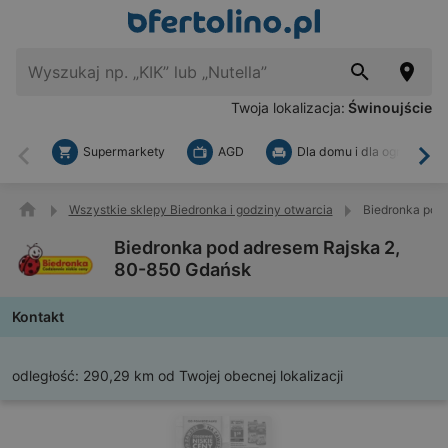
Twoja lokalizacja:
Świnoujście
Supermarkety
AGD
Dla domu i dla ogrodu
Wstecz
Dal
Wszystkie sklepy Biedronka i godziny otwarcia
Biedronka pod
Biedronka pod adresem Rajska 2,
80-850 Gdańsk
Kontakt
odległość:
290,29 km od Twojej obecnej lokalizacji