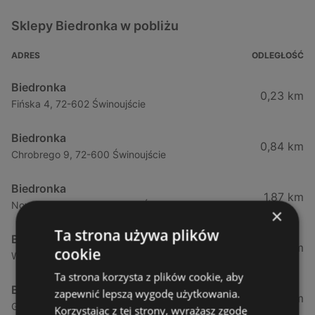
Sklepy Biedronka w pobliżu
ADRES
ODLEGŁOŚĆ
Biedronka
0,23 km
Fińska 4, 72-602 Świnoujście
Biedronka
0,84 km
Chrobrego 9, 72-600 Świnoujście
Biedronka
1,87 km
Nowokarsiborska 2, 72-600 Świnoujście
×
Ta strona używa plików
Biedronka
2,77 km
cookie
Wojska Polskiego 16a, 72-600 Świnoujście
Ta strona korzysta z plików cookie, aby
Biedronka
zapewnić lepszą wygodę użytkowania.
12,39 km
Gryfa Pomorskiego, 72-500 Międzyzdroje
Korzystając z tej strony, wyrażasz zgodę