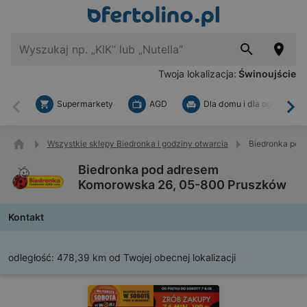
Twoja lokalizacja:
Świnoujście
Supermarkety
AGD
Dla domu i dla ogrodu
Wstecz
Dal
Wszystkie sklepy Biedronka i godziny otwarcia
Biedronka pod
Biedronka pod adresem
Komorowska 26, 05-800 Pruszków
Kontakt
odległość:
478,39 km od Twojej obecnej lokalizacji