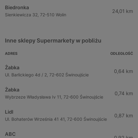
Biedronka
24,01 km
Sienkiewicza 32, 72-510 Wolin
Inne sklepy Supermarkety w pobliżu
ADRES
ODLEGŁOŚĆ
Żabka
0,64 km
Ul. Barlickiego 4d / 2, 72-602 Świnoujście
Żabka
0,74 km
Wybrzeze Władysława Iv 11, 72-600 Świnoujście
Lidl
0,87 km
Ul. Bohaterów Września 41 41, 72-600 Świnoujście
ABC
0,92 km