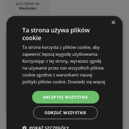
DOSTĘPNY W:
Biedronka
×
Ta strona używa plików
Atrakcyjne oferty specjalne dl
cookie
a wszystkich
Ta strona korzysta z plików cookie, aby
Gazetka – 2 strony
zapewnić lepszą wygodę użytkowania.
Gazetka ważna do:
08.08.2026
Korzystając z tej strony, wyrażasz zgodę
Odległość:
0,23 km
na używanie przez nas wszystkich plików
cookie zgodnie z warunkami naszej
polityki plików cookie.
Dowiedz się więcej
AKCEPTUJ WSZYSTKIE
DOSTĘPNY W:
Biedronka
ODRZUĆ WSZYSTKIE
POKAŻ SZCZEGÓŁY