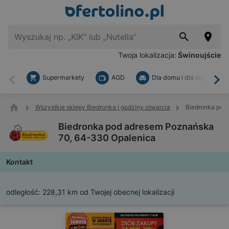
Twoja lokalizacja:
Świnoujście
Supermarkety
AGD
Dla domu i dla ogrodu
Wstecz
Dal
Wszystkie sklepy Biedronka i godziny otwarcia
Biedronka pod
Biedronka pod adresem Poznańska
70, 64-330 Opalenica
Kontakt
odległość:
228,31 km od Twojej obecnej lokalizacji