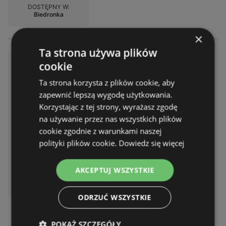
DOSTĘPNY W:
Biedronka
×
Ta strona używa plików
Atrakcyjne oferty specjalne dl
cookie
a wszystkich
Ta strona korzysta z plików cookie, aby
Gazetka – 2 strony
zapewnić lepszą wygodę użytkowania.
Gazetka ważna do:
08.08.2026
Korzystając z tej strony, wyrażasz zgodę
Odległość:
0,23 km
na używanie przez nas wszystkich plików
cookie zgodnie z warunkami naszej
polityki plików cookie.
Dowiedz się więcej
AKCEPTUJ WSZYSTKIE
DOSTĘPNY W:
Biedronka
ODRZUĆ WSZYSTKIE
POKAŻ SZCZEGÓŁY