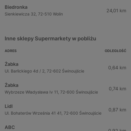
Biedronka
24,01 km
Sienkiewicza 32, 72-510 Wolin
Inne sklepy Supermarkety w pobliżu
ADRES
ODLEGŁOŚĆ
Żabka
0,64 km
Ul. Barlickiego 4d / 2, 72-602 Świnoujście
Żabka
0,74 km
Wybrzeze Władysława Iv 11, 72-600 Świnoujście
Lidl
0,87 km
Ul. Bohaterów Września 41 41, 72-600 Świnoujście
ABC
0,92 km