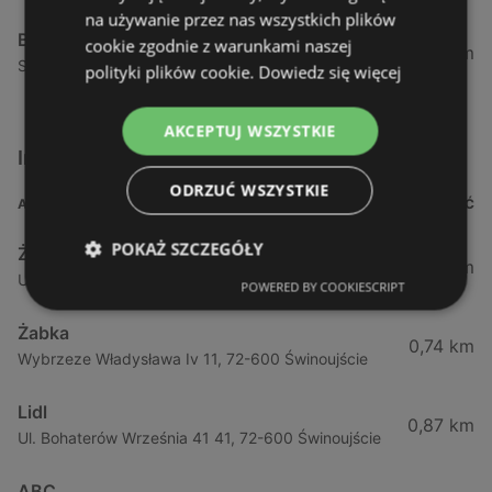
na używanie przez nas wszystkich plików
Biedronka
cookie zgodnie z warunkami naszej
24,01 km
Sienkiewicza 32, 72-510 Wolin
polityki plików cookie.
Dowiedz się więcej
AKCEPTUJ WSZYSTKIE
Inne sklepy Supermarkety w pobliżu
ODRZUĆ WSZYSTKIE
ADRES
ODLEGŁOŚĆ
POKAŻ SZCZEGÓŁY
Żabka
0,64 km
Ul. Barlickiego 4d / 2, 72-602 Świnoujście
POWERED BY COOKIESCRIPT
Żabka
0,74 km
Wybrzeze Władysława Iv 11, 72-600 Świnoujście
Lidl
0,87 km
Ul. Bohaterów Września 41 41, 72-600 Świnoujście
ABC