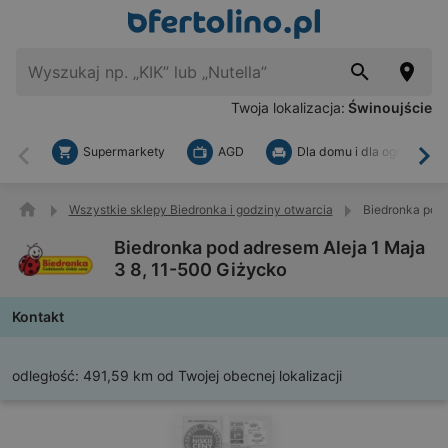
Twoja lokalizacja:
Świnoujście
Supermarkety
AGD
Dla domu i dla ogrodu
Wstecz
Dal
Wszystkie sklepy Biedronka i godziny otwarcia
Biedronka pod 
Biedronka pod adresem Aleja 1 Maja
3 8, 11-500 Giżycko
Kontakt
odległość:
491,59 km od Twojej obecnej lokalizacji