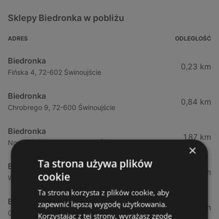
Sklepy Biedronka w pobliżu
ADRES
ODLEGŁOŚĆ
Biedronka
0,23 km
Fińska 4, 72-602 Świnoujście
Biedronka
0,84 km
Chrobrego 9, 72-600 Świnoujście
Biedronka
1,87 km
Nowokarsiborska 2, 72-600 Świnoujście
×
Ta strona używa plików
Biedronka
2,77 km
cookie
Wojska Polskiego 16a, 72-600 Świnoujście
Ta strona korzysta z plików cookie, aby
Biedronka
zapewnić lepszą wygodę użytkowania.
12,39 km
Gryfa Pomorskiego, 72-500 Międzyzdroje
Korzystając z tej strony, wyrażasz zgodę