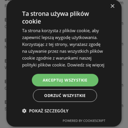
0,23 km
×
Fińska 4, 72-602 Świnoujście
Ta strona używa plików
Biedronka
cookie
0,84 km
Chrobrego 9, 72-600 Świnoujście
Ta strona korzysta z plików cookie, aby
zapewnić lepszą wygodę użytkowania.
Biedronka
1,87 km
Korzystając z tej strony, wyrażasz zgodę
Nowokarsiborska 2, 72-600 Świnoujście
na używanie przez nas wszystkich plików
cookie zgodnie z warunkami naszej
Biedronka
2,77 km
polityki plików cookie.
Dowiedz się więcej
Wojska Polskiego 16a, 72-600 Świnoujście
AKCEPTUJ WSZYSTKIE
Biedronka
12,39 km
Gryfa Pomorskiego, 72-500 Międzyzdroje
ODRZUĆ WSZYSTKIE
Biedronka
24,01 km
Sienkiewicza 32, 72-510 Wolin
POKAŻ SZCZEGÓŁY
POWERED BY COOKIESCRIPT