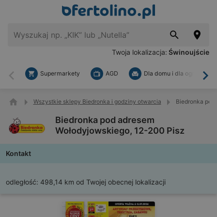
Twoja lokalizacja:
Świnoujście
Supermarkety
AGD
Dla domu i dla ogrodu
Wstecz
Dal
Wszystkie sklepy Biedronka i godziny otwarcia
Biedronka pod
Biedronka pod adresem
Wołodyjowskiego, 12-200 Pisz
Kontakt
odległość:
498,14 km od Twojej obecnej lokalizacji