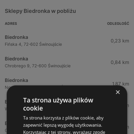
Sklepy Biedronka w pobliżu
ADRES
ODLEGŁOŚĆ
Biedronka
0,23 km
Fińska 4, 72-602 Świnoujście
Biedronka
0,84 km
Chrobrego 9, 72-600 Świnoujście
Biedronka
1,87 km
Nowokarsiborska 2, 72-600 Świnoujście
×
Ta strona używa plików
Biedronka
2,77 km
cookie
Wojska Polskiego 16a, 72-600 Świnoujście
Ta strona korzysta z plików cookie, aby
Biedronka
zapewnić lepszą wygodę użytkowania.
12,39 km
Gryfa Pomorskiego, 72-500 Międzyzdroje
Korzystając z tej strony, wyrażasz zgodę