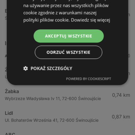
na używanie przez nas wszystkich plików
Biedronka
cookie zgodnie z warunkami naszej
24,01 km
Sienkiewicza 32, 72-510 Wolin
polityki plików cookie.
Dowiedz się więcej
AKCEPTUJ WSZYSTKIE
Inne sklepy Supermarkety w pobliżu
ODRZUĆ WSZYSTKIE
ADRES
ODLEGŁOŚĆ
POKAŻ SZCZEGÓŁY
Żabka
0,64 km
Ul. Barlickiego 4d / 2, 72-602 Świnoujście
POWERED BY COOKIESCRIPT
Żabka
0,74 km
Wybrzeze Władysława Iv 11, 72-600 Świnoujście
Lidl
0,87 km
Ul. Bohaterów Września 41, 72-600 Świnoujście
ABC