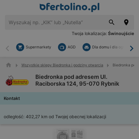
Twoja lokalizacja:
Świnoujście
Supermarkety
AGD
Dla domu i dla ogrodu
Wstecz
Dal
Wszystkie sklepy Biedronka i godziny otwarcia
Biedronka pod 
Biedronka pod adresem Ul.
Raciborska 124, 95-070 Rybnik
Kontakt
odległość:
402,27 km od Twojej obecnej lokalizacji