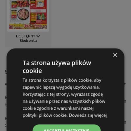
DOSTĘPNY W:
Biedronka
×
Ta strona używa plików
cookie
Sklepy Biedronka w pobliżu
Ta strona korzysta z plików cookie, aby
ADRES
ODLEGŁOŚĆ
zapewnić lepszą wygodę użytkowania.
Korzystając z tej strony, wyrażasz zgodę
Biedronka
0,23 km
na używanie przez nas wszystkich plików
Fińska 4, 72-602 Świnoujście
cookie zgodnie z warunkami naszej
polityki plików cookie.
Dowiedz się więcej
Biedronka
0,84 km
Chrobrego 9, 72-600 Świnoujście
AKCEPTUJ WSZYSTKIE