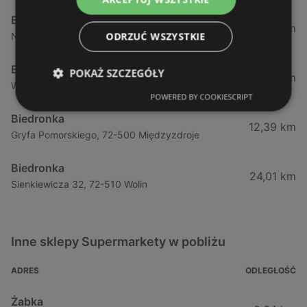
Biedronka
1,87 km
ODRZUĆ WSZYSTKIE
Nowokarsiborska 2, 72-600 Świnoujście
Biedronka
POKAŻ SZCZEGÓŁY
2,77 km
Wojska Polskiego 16a, 72-600 Świnoujście
POWERED BY COOKIESCRIPT
Biedronka
12,39 km
Gryfa Pomorskiego, 72-500 Międzyzdroje
Biedronka
24,01 km
Sienkiewicza 32, 72-510 Wolin
Inne sklepy Supermarkety w pobliżu
ADRES
ODLEGŁOŚĆ
Żabka