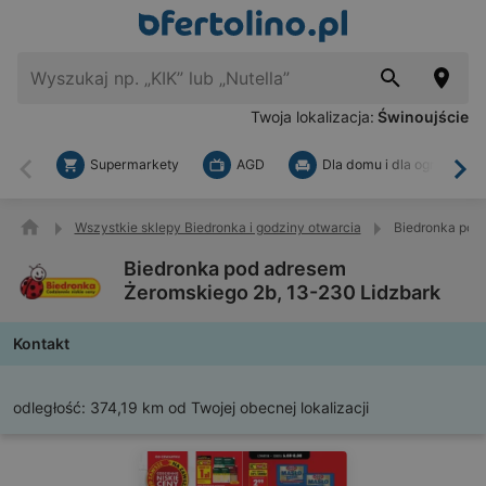
Twoja lokalizacja:
Świnoujście
Supermarkety
AGD
Dla domu i dla ogrodu
Wstecz
Dal
Wszystkie sklepy Biedronka i godziny otwarcia
Biedronka pod
Biedronka pod adresem
Żeromskiego 2b, 13-230 Lidzbark
Kontakt
odległość:
374,19 km od Twojej obecnej lokalizacji