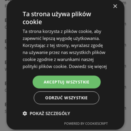
0,23 km
×
Fińska 4, 72-602 Świnoujście
Ta strona używa plików
Biedronka
cookie
0,84 km
Chrobrego 9, 72-600 Świnoujście
Ta strona korzysta z plików cookie, aby
zapewnić lepszą wygodę użytkowania.
Biedronka
1,87 km
Korzystając z tej strony, wyrażasz zgodę
Nowokarsiborska 2, 72-600 Świnoujście
na używanie przez nas wszystkich plików
cookie zgodnie z warunkami naszej
Biedronka
2,77 km
polityki plików cookie.
Dowiedz się więcej
Wojska Polskiego 16a, 72-600 Świnoujście
AKCEPTUJ WSZYSTKIE
Biedronka
12,39 km
Gryfa Pomorskiego, 72-500 Międzyzdroje
ODRZUĆ WSZYSTKIE
Biedronka
24,01 km
Sienkiewicza 32, 72-510 Wolin
POKAŻ SZCZEGÓŁY
POWERED BY COOKIESCRIPT