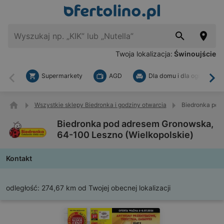
Twoja lokalizacja:
Świnoujście
Supermarkety
AGD
Dla domu i dla ogrodu
Wstecz
Dal
Wszystkie sklepy Biedronka i godziny otwarcia
Biedronka pod
Biedronka pod adresem Gronowska,
64-100 Leszno (Wielkopolskie)
Kontakt
odległość:
274,67 km od Twojej obecnej lokalizacji