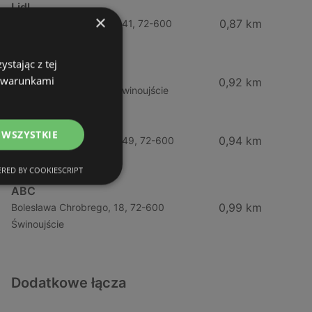
Lidl
×
0,87 km
Ul. Bohaterów Września 41, 72-600
Świnoujście
stając z tej
ABC
z warunkami
0,92 km
Barlickiego, 4, 72-600 Świnoujście
Żabka
 WSZYSTKIE
0,94 km
Ul. Bohaterów Września 49, 72-600
Świnoujście
RED BY COOKIESCRIPT
ABC
0,99 km
Bolesława Chrobrego, 18, 72-600
Świnoujście
Dodatkowe łącza