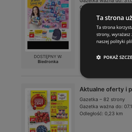
Gazetka ważna do:
31.
Odległość:
0,23 km
Ta strona u
Ta strona korzyst
strony, wyrażasz
naszej polityki pl
DOSTĘPNY W:
POKAŻ SZCZ
Biedronka
Aktualne oferty i
Gazetka – 82 strony
Gazetka ważna do:
07.
Odległość:
0,23 km