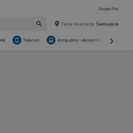
Google Play
Twoja lokalizacja:
Świnoujście
wie
Telecom
Komputery i akcesoria
Sklepy
Dalej