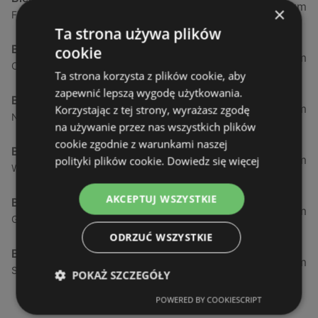
0,23 km
×
Fińska 4, 72-602 Świnoujście
Ta strona używa plików
Biedronka
cookie
0,84 km
Chrobrego 9, 72-600 Świnoujście
Ta strona korzysta z plików cookie, aby
zapewnić lepszą wygodę użytkowania.
Biedronka
1,87 km
Korzystając z tej strony, wyrażasz zgodę
Nowokarsiborska 2, 72-600 Świnoujście
na używanie przez nas wszystkich plików
cookie zgodnie z warunkami naszej
Biedronka
2,77 km
polityki plików cookie.
Dowiedz się więcej
Wojska Polskiego 16a, 72-600 Świnoujście
AKCEPTUJ WSZYSTKIE
Biedronka
12,39 km
Gryfa Pomorskiego, 72-500 Międzyzdroje
ODRZUĆ WSZYSTKIE
Biedronka
24,01 km
Sienkiewicza 32, 72-510 Wolin
POKAŻ SZCZEGÓŁY
POWERED BY COOKIESCRIPT