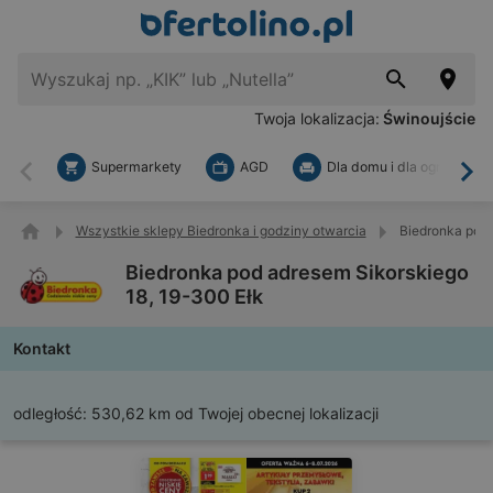
Twoja lokalizacja:
Świnoujście
Supermarkety
AGD
Dla domu i dla ogrodu
Wstecz
Dal
Wszystkie sklepy Biedronka i godziny otwarcia
Biedronka pod 
Biedronka pod adresem Sikorskiego
18, 19-300 Ełk
Kontakt
odległość:
530,62 km od Twojej obecnej lokalizacji