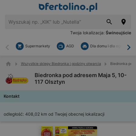
Twoja lokalizacja:
Świnoujście
Supermarkety
AGD
Dla domu i dla ogrodu
Wstecz
Dal
Wszystkie sklepy Biedronka i godziny otwarcia
Biedronka pod 
Biedronka pod adresem Maja 5, 10-
117 Olsztyn
Kontakt
odległość:
408,02 km od Twojej obecnej lokalizacji