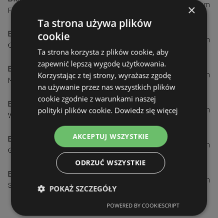
0,23 km
×
Fińska 4, 72-602 Świnoujście
Ta strona używa plików
Biedronka
cookie
0,84 km
Chrobrego 9, 72-600 Świnoujście
Ta strona korzysta z plików cookie, aby
zapewnić lepszą wygodę użytkowania.
Biedronka
1,87 km
Korzystając z tej strony, wyrażasz zgodę
Nowokarsiborska 2, 72-600 Świnoujście
na używanie przez nas wszystkich plików
cookie zgodnie z warunkami naszej
Biedronka
2,77 km
polityki plików cookie.
Dowiedz się więcej
Wojska Polskiego 16a, 72-600 Świnoujście
AKCEPTUJ WSZYSTKIE
Biedronka
12,39 km
Gryfa Pomorskiego, 72-500 Międzyzdroje
ODRZUĆ WSZYSTKIE
Biedronka
24,01 km
Sienkiewicza 32, 72-510 Wolin
POKAŻ SZCZEGÓŁY
POWERED BY COOKIESCRIPT