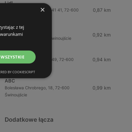
Lidl
×
0,87 km
Ul. Bohaterów Września 41 41, 72-600
Świnoujście
stając z tej
ABC
z warunkami
0,92 km
Barlickiego, 4, 72-600 Świnoujście
Żabka
 WSZYSTKIE
0,94 km
Ul. Bohaterów Września 49, 72-600
Świnoujście
RED BY COOKIESCRIPT
ABC
0,99 km
Bolesława Chrobrego, 18, 72-600
Świnoujście
Dodatkowe łącza