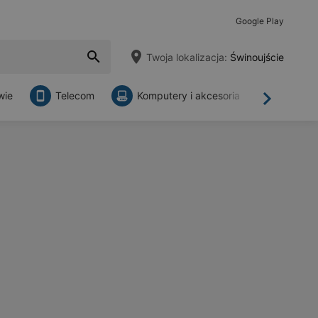
Google Play
Twoja lokalizacja:
Świnoujście
wie
Telecom
Komputery i akcesoria
Sklepy
Dalej