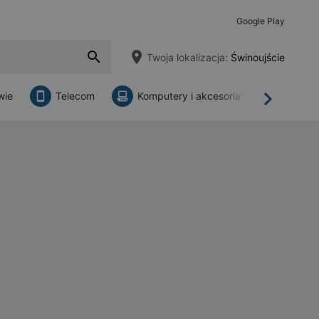
Google Play
Twoja lokalizacja:
Świnoujście
wie
Telecom
Komputery i akcesoria
Sklepy
Dalej