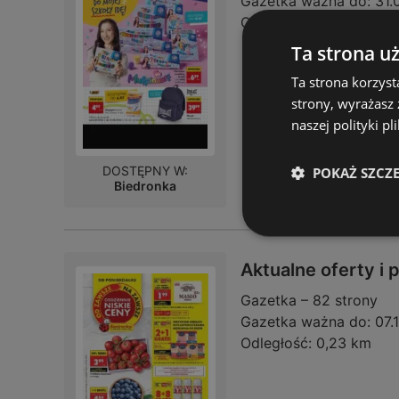
Gazetka ważna do:
31.
Odległość:
0,23 km
Ta strona u
Ta strona korzyst
strony, wyrażasz
naszej polityki pl
DOSTĘPNY W:
POKAŻ SZCZ
Biedronka
Aktualne oferty i
Gazetka – 82 strony
Gazetka ważna do:
07.
Odległość:
0,23 km