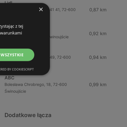
Lidl
×
0,87 km
Ul. Bohaterów Września 41 41, 72-600
Świnoujście
stając z tej
ABC
z warunkami
0,92 km
Barlickiego, 4, 72-600 Świnoujście
Żabka
 WSZYSTKIE
0,94 km
Ul. Bohaterów Września 49, 72-600
Świnoujście
RED BY COOKIESCRIPT
ABC
0,99 km
Bolesława Chrobrego, 18, 72-600
Świnoujście
Dodatkowe łącza