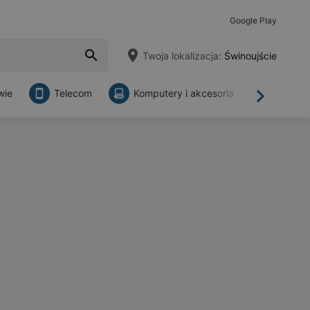
Google Play
Twoja lokalizacja:
Świnoujście
wie
Telecom
Komputery i akcesoria
Sklepy
Dalej