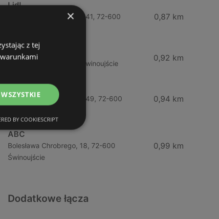
Lidl
×
0,87 km
Ul. Bohaterów Września 41, 72-600
Świnoujście
stając z tej
ABC
z warunkami
0,92 km
Barlickiego, 4, 72-600 Świnoujście
Żabka
 WSZYSTKIE
0,94 km
Ul. Bohaterów Września 49, 72-600
Świnoujście
RED BY COOKIESCRIPT
ABC
0,99 km
Bolesława Chrobrego, 18, 72-600
Świnoujście
Dodatkowe łącza