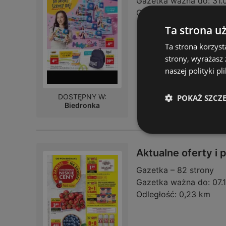
Gazetka ważna do:
31.
Odległość:
0,23 km
Ta strona u
Ta strona korzyst
strony, wyrażasz
naszej polityki pl
DOSTĘPNY W:
POKAŻ SZCZ
Biedronka
Aktualne oferty i
Gazetka – 82 strony
Gazetka ważna do:
07.
Odległość:
0,23 km