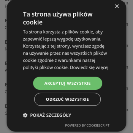
0,23 km
×
Fińska 4, 72-602 Świnoujście
Ta strona używa plików
Biedronka
cookie
0,84 km
Chrobrego 9, 72-600 Świnoujście
Ta strona korzysta z plików cookie, aby
zapewnić lepszą wygodę użytkowania.
Biedronka
1,87 km
Korzystając z tej strony, wyrażasz zgodę
Nowokarsiborska 2, 72-600 Świnoujście
na używanie przez nas wszystkich plików
cookie zgodnie z warunkami naszej
Biedronka
2,77 km
polityki plików cookie.
Dowiedz się więcej
Wojska Polskiego 16a, 72-600 Świnoujście
AKCEPTUJ WSZYSTKIE
Biedronka
12,39 km
Gryfa Pomorskiego, 72-500 Międzyzdroje
ODRZUĆ WSZYSTKIE
Biedronka
24,01 km
Sienkiewicza 32, 72-510 Wolin
POKAŻ SZCZEGÓŁY
POWERED BY COOKIESCRIPT