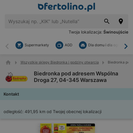
Twoja lokalizacja:
Świnoujście
Supermarkety
AGD
Dla domu i dla ogrodu
Wstecz
Dal
Wszystkie sklepy Biedronka i godziny otwarcia
Biedronka pod
Biedronka pod adresem Wspólna
Droga 27, 04-345 Warszawa
Kontakt
odległość:
491,95 km od Twojej obecnej lokalizacji