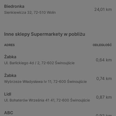
Biedronka
24,01 km
Sienkiewicza 32, 72-510 Wolin
Inne sklepy Supermarkety w pobliżu
ADRES
ODLEGŁOŚĆ
Żabka
0,64 km
Ul. Barlickiego 4d / 2, 72-602 Świnoujście
Żabka
0,74 km
Wybrzeze Władysława Iv 11, 72-600 Świnoujście
Lidl
0,87 km
Ul. Bohaterów Września 41 41, 72-600 Świnoujście
ABC
0,92 km