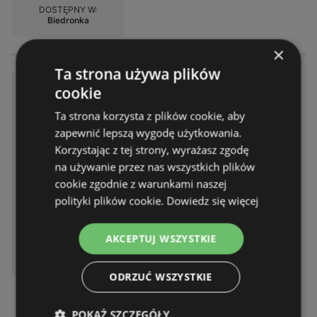
DOSTĘPNY W:
Biedronka
×
Ta strona używa plików
Atrakcyjne oferty specjalne dl
cookie
a wszystkich
Ta strona korzysta z plików cookie, aby
Gazetka – 2 strony
zapewnić lepszą wygodę użytkowania.
Gazetka ważna do:
08.08.2026
Korzystając z tej strony, wyrażasz zgodę
Odległość:
0,23 km
na używanie przez nas wszystkich plików
cookie zgodnie z warunkami naszej
polityki plików cookie.
Dowiedz się więcej
AKCEPTUJ WSZYSTKIE
DOSTĘPNY W:
Biedronka
ODRZUĆ WSZYSTKIE
POKAŻ SZCZEGÓŁY