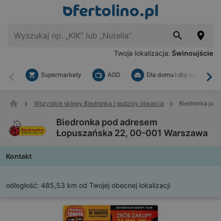
Twoja lokalizacja:
Świnoujście
Supermarkety
AGD
Dla domu i dla ogrodu
Wstecz
Dal
Wszystkie sklepy Biedronka i godziny otwarcia
Biedronka pod
Biedronka pod adresem
Łopuszańska 22, 00-001 Warszawa
Kontakt
odległość:
485,53 km od Twojej obecnej lokalizacji