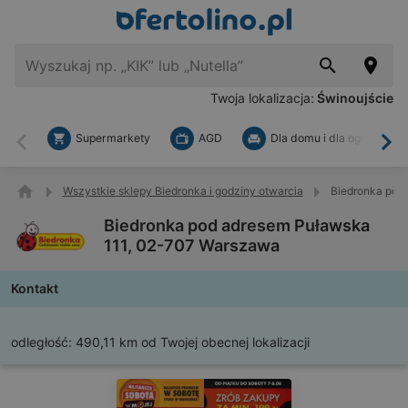
Twoja lokalizacja:
Świnoujście
Supermarkety
AGD
Dla domu i dla ogrodu
Wstecz
Dal
Wszystkie sklepy Biedronka i godziny otwarcia
Biedronka pod
Biedronka pod adresem Puławska
111, 02-707 Warszawa
Kontakt
odległość:
490,11 km od Twojej obecnej lokalizacji