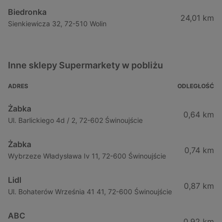
Biedronka
24,01 km
Sienkiewicza 32, 72-510 Wolin
Inne sklepy Supermarkety w pobliżu
ADRES
ODLEGŁOŚĆ
Żabka
0,64 km
Ul. Barlickiego 4d / 2, 72-602 Świnoujście
Żabka
0,74 km
Wybrzeze Władysława Iv 11, 72-600 Świnoujście
Lidl
0,87 km
Ul. Bohaterów Września 41 41, 72-600 Świnoujście
ABC
0,92 km