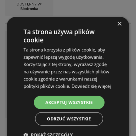
DOSTĘPNY W:
Biedronka
×
Ta strona używa plików
Atrakcyjne oferty specjalne dl
cookie
a wszystkich
Ta strona korzysta z plików cookie, aby
Gazetka – 2 strony
zapewnić lepszą wygodę użytkowania.
Gazetka ważna do:
08.08.2026
Korzystając z tej strony, wyrażasz zgodę
Odległość:
0,23 km
na używanie przez nas wszystkich plików
cookie zgodnie z warunkami naszej
polityki plików cookie.
Dowiedz się więcej
AKCEPTUJ WSZYSTKIE
DOSTĘPNY W:
Biedronka
ODRZUĆ WSZYSTKIE
POKAŻ SZCZEGÓŁY