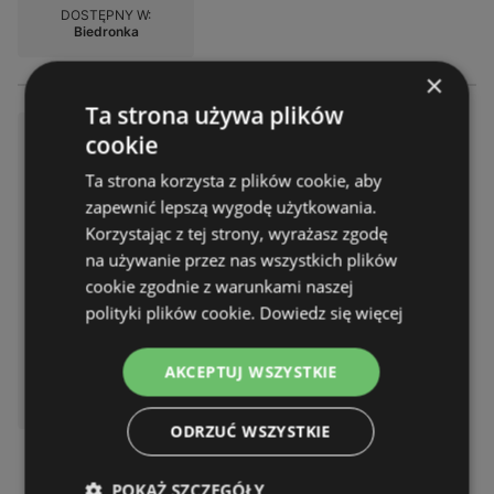
DOSTĘPNY W:
Biedronka
×
Ta strona używa plików
Atrakcyjne oferty specjalne dl
cookie
a wszystkich
Ta strona korzysta z plików cookie, aby
Gazetka – 2 strony
zapewnić lepszą wygodę użytkowania.
Gazetka ważna do:
08.08.2026
Korzystając z tej strony, wyrażasz zgodę
Odległość:
0,23 km
na używanie przez nas wszystkich plików
cookie zgodnie z warunkami naszej
polityki plików cookie.
Dowiedz się więcej
AKCEPTUJ WSZYSTKIE
DOSTĘPNY W:
Biedronka
ODRZUĆ WSZYSTKIE
POKAŻ SZCZEGÓŁY