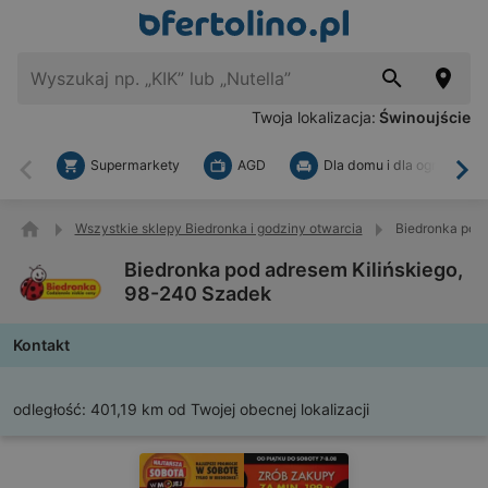
Twoja lokalizacja:
Świnoujście
Supermarkety
AGD
Dla domu i dla ogrodu
Wstecz
Dal
Wszystkie sklepy Biedronka i godziny otwarcia
Biedronka pod 
Biedronka pod adresem Kilińskiego,
98-240 Szadek
Kontakt
odległość:
401,19 km od Twojej obecnej lokalizacji