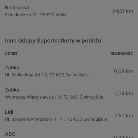
Biedronka
24,01 km
Sienkiewicza 32, 72-510 Wolin
Inne sklepy Supermarkety w pobliżu
ADRES
ODLEGŁOŚĆ
Żabka
0,64 km
Ul. Barlickiego 4d / 2, 72-602 Świnoujście
Żabka
0,74 km
Wybrzeze Władysława Iv 11, 72-600 Świnoujście
Lidl
0,87 km
Ul. Bohaterów Września 41 41, 72-600 Świnoujście
ABC
0,92 km