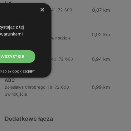
Lidl
×
0,87 km
Ul. Bohaterów Września 41, 72-600
Świnoujście
stając z tej
ABC
z warunkami
0,92 km
Barlickiego, 4, 72-600 Świnoujście
Żabka
 WSZYSTKIE
0,94 km
Ul. Bohaterów Września 49, 72-600
Świnoujście
RED BY COOKIESCRIPT
ABC
0,99 km
Bolesława Chrobrego, 18, 72-600
Świnoujście
Dodatkowe łącza