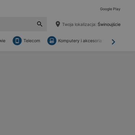
Google Play
Twoja lokalizacja:
Świnoujście
wie
Telecom
Komputery i akcesoria
Sklepy
Dalej