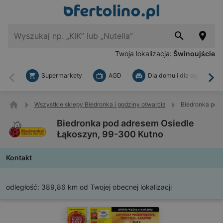
Twoja lokalizacja:
Świnoujście
Supermarkety
AGD
Dla domu i dla ogrodu
Wstecz
Dal
Wszystkie sklepy Biedronka i godziny otwarcia
Biedronka pod
Biedronka pod adresem Osiedle
Łąkoszyn, 99-300 Kutno
Kontakt
odległość:
389,86 km od Twojej obecnej lokalizacji