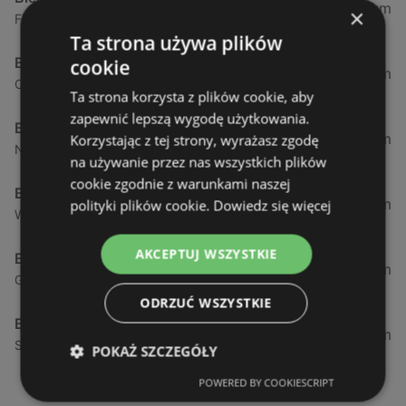
0,23 km
×
Fińska 4, 72-602 Świnoujście
Ta strona używa plików
Biedronka
cookie
0,84 km
Chrobrego 9, 72-600 Świnoujście
Ta strona korzysta z plików cookie, aby
zapewnić lepszą wygodę użytkowania.
Biedronka
1,87 km
Korzystając z tej strony, wyrażasz zgodę
Nowokarsiborska 2, 72-600 Świnoujście
na używanie przez nas wszystkich plików
cookie zgodnie z warunkami naszej
Biedronka
2,77 km
polityki plików cookie.
Dowiedz się więcej
Wojska Polskiego 16a, 72-600 Świnoujście
AKCEPTUJ WSZYSTKIE
Biedronka
12,39 km
Gryfa Pomorskiego, 72-500 Międzyzdroje
ODRZUĆ WSZYSTKIE
Biedronka
24,01 km
Sienkiewicza 32, 72-510 Wolin
POKAŻ SZCZEGÓŁY
POWERED BY COOKIESCRIPT