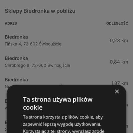
Sklepy Biedronka w pobliżu
ADRES
ODLEGŁOŚĆ
Biedronka
0,23 km
Fińska 4, 72-602 Świnoujście
Biedronka
0,84 km
Chrobrego 9, 72-600 Świnoujście
Biedronka
1,87 km
Nowokarsiborska 2, 72-600 Świnoujście
×
Ta strona używa plików
Biedronka
2,77 km
cookie
Wojska Polskiego 16a, 72-600 Świnoujście
Ta strona korzysta z plików cookie, aby
Biedronka
zapewnić lepszą wygodę użytkowania.
12,39 km
Gryfa Pomorskiego, 72-500 Międzyzdroje
Korzystając z tej strony, wyrażasz zgodę