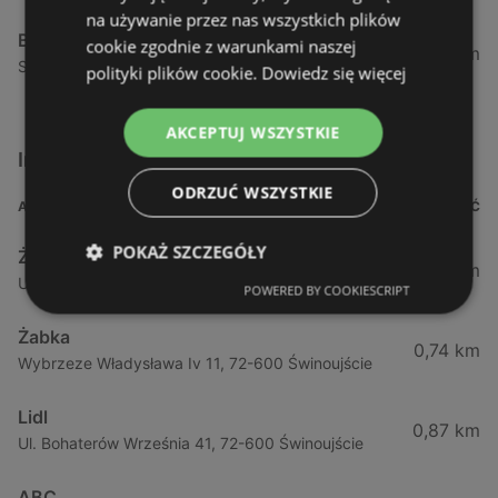
na używanie przez nas wszystkich plików
Biedronka
cookie zgodnie z warunkami naszej
24,01 km
Sienkiewicza 32, 72-510 Wolin
polityki plików cookie.
Dowiedz się więcej
AKCEPTUJ WSZYSTKIE
Inne sklepy Supermarkety w pobliżu
ODRZUĆ WSZYSTKIE
ADRES
ODLEGŁOŚĆ
POKAŻ SZCZEGÓŁY
Żabka
0,64 km
Ul. Barlickiego 4d / 2, 72-602 Świnoujście
POWERED BY COOKIESCRIPT
Żabka
0,74 km
Wybrzeze Władysława Iv 11, 72-600 Świnoujście
Lidl
0,87 km
Ul. Bohaterów Września 41, 72-600 Świnoujście
ABC