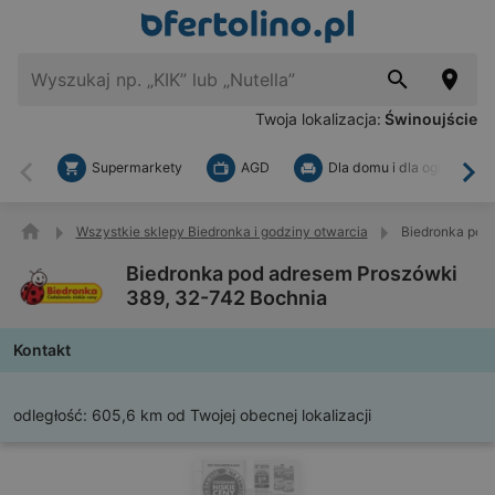
Twoja lokalizacja:
Świnoujście
Supermarkety
AGD
Dla domu i dla ogrodu
Wstecz
Dal
Wszystkie sklepy Biedronka i godziny otwarcia
Biedronka pod
Biedronka pod adresem Proszówki
389, 32-742 Bochnia
Kontakt
odległość:
605,6 km od Twojej obecnej lokalizacji