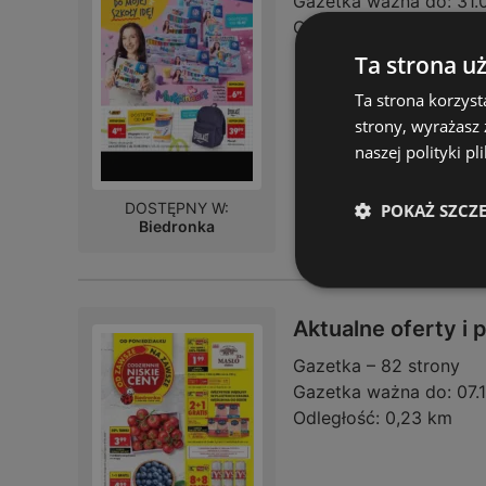
Gazetka ważna do:
31.
Odległość:
0,23 km
Ta strona u
Ta strona korzyst
strony, wyrażasz
naszej polityki pl
DOSTĘPNY W:
POKAŻ SZCZ
Biedronka
Aktualne oferty i
Gazetka – 82 strony
Gazetka ważna do:
07.
Odległość:
0,23 km