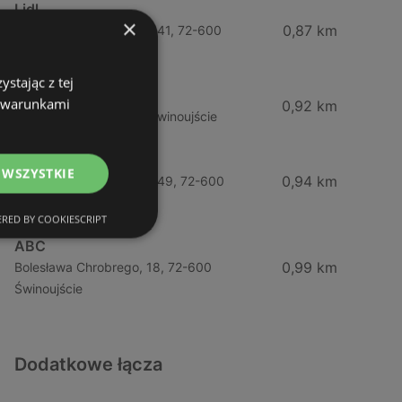
Lidl
×
0,87 km
Ul. Bohaterów Września 41, 72-600
Świnoujście
stając z tej
ABC
z warunkami
0,92 km
Barlickiego, 4, 72-600 Świnoujście
Żabka
 WSZYSTKIE
0,94 km
Ul. Bohaterów Września 49, 72-600
Świnoujście
RED BY COOKIESCRIPT
ABC
0,99 km
Bolesława Chrobrego, 18, 72-600
Świnoujście
Dodatkowe łącza