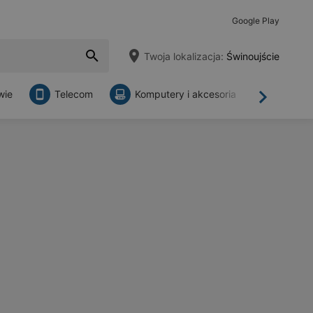
Google Play
Twoja lokalizacja:
Świnoujście
wie
Telecom
Komputery i akcesoria
Sklepy
Dalej