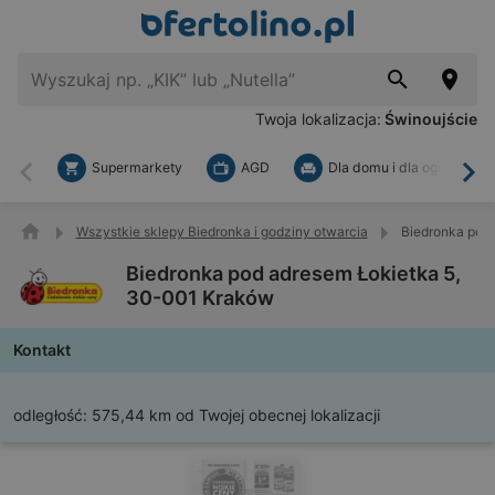
Twoja lokalizacja:
Świnoujście
Supermarkety
AGD
Dla domu i dla ogrodu
Wstecz
Dal
Wszystkie sklepy Biedronka i godziny otwarcia
Biedronka pod
Biedronka pod adresem Łokietka 5,
30-001 Kraków
Kontakt
odległość:
575,44 km od Twojej obecnej lokalizacji