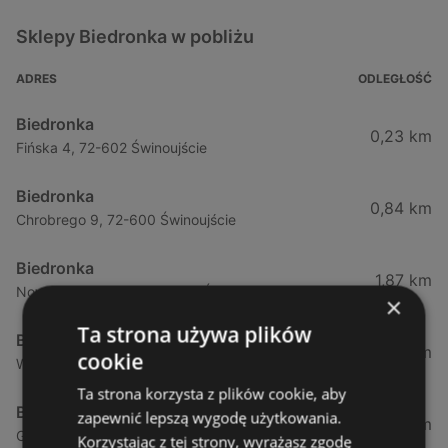
Sklepy Biedronka w pobliżu
ADRES
ODLEGŁOŚĆ
Biedronka
0,23 km
Fińska 4, 72-602 Świnoujście
Biedronka
0,84 km
Chrobrego 9, 72-600 Świnoujście
Biedronka
1,87 km
Nowokarsiborska 2, 72-600 Świnoujście
×
Ta strona używa plików
Biedronka
2,77 km
cookie
Wojska Polskiego 16a, 72-600 Świnoujście
Ta strona korzysta z plików cookie, aby
Biedronka
zapewnić lepszą wygodę użytkowania.
12,39 km
Gryfa Pomorskiego, 72-500 Międzyzdroje
Korzystając z tej strony, wyrażasz zgodę