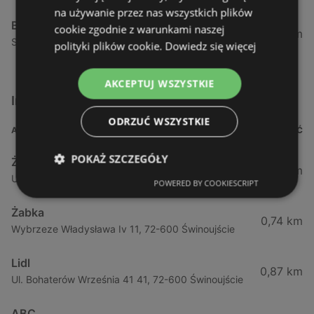
na używanie przez nas wszystkich plików
Biedronka
cookie zgodnie z warunkami naszej
24,01 km
Sienkiewicza 32, 72-510 Wolin
polityki plików cookie.
Dowiedz się więcej
AKCEPTUJ WSZYSTKIE
Inne sklepy Supermarkety w pobliżu
ODRZUĆ WSZYSTKIE
ADRES
ODLEGŁOŚĆ
POKAŻ SZCZEGÓŁY
Żabka
0,64 km
Ul. Barlickiego 4d / 2, 72-602 Świnoujście
POWERED BY COOKIESCRIPT
Żabka
0,74 km
Wybrzeze Władysława Iv 11, 72-600 Świnoujście
Lidl
0,87 km
Ul. Bohaterów Września 41 41, 72-600 Świnoujście
ABC