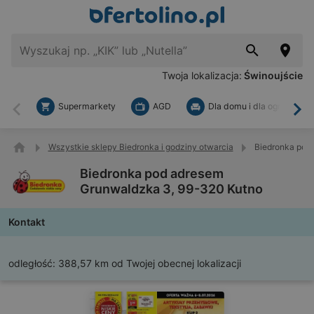
Twoja lokalizacja:
Świnoujście
Supermarkety
AGD
Dla domu i dla ogrodu
Wstecz
Dal
Wszystkie sklepy Biedronka i godziny otwarcia
Biedronka pod
Biedronka pod adresem
Grunwaldzka 3, 99-320 Kutno
Kontakt
odległość:
388,57 km od Twojej obecnej lokalizacji