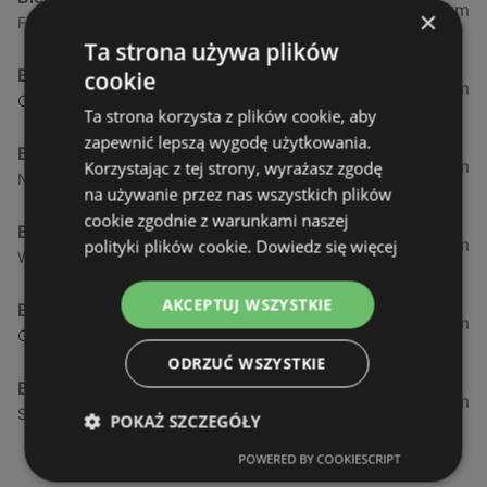
0,23 km
×
Fińska 4, 72-602 Świnoujście
Ta strona używa plików
Biedronka
cookie
0,84 km
Chrobrego 9, 72-600 Świnoujście
Ta strona korzysta z plików cookie, aby
zapewnić lepszą wygodę użytkowania.
Biedronka
1,87 km
Korzystając z tej strony, wyrażasz zgodę
Nowokarsiborska 2, 72-600 Świnoujście
na używanie przez nas wszystkich plików
cookie zgodnie z warunkami naszej
Biedronka
2,77 km
polityki plików cookie.
Dowiedz się więcej
Wojska Polskiego 16a, 72-600 Świnoujście
AKCEPTUJ WSZYSTKIE
Biedronka
12,39 km
Gryfa Pomorskiego, 72-500 Międzyzdroje
ODRZUĆ WSZYSTKIE
Biedronka
24,01 km
Sienkiewicza 32, 72-510 Wolin
POKAŻ SZCZEGÓŁY
POWERED BY COOKIESCRIPT