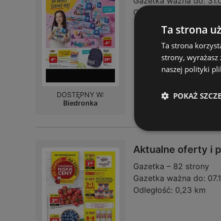
Gazetka ważna do:
31.
Odległość:
0,23 km
Ta strona u
Ta strona korzyst
strony, wyrażasz
naszej polityki pl
DOSTĘPNY W:
POKAŻ SZCZ
Biedronka
Aktualne oferty i
Gazetka – 82 strony
Gazetka ważna do:
07.
Odległość:
0,23 km