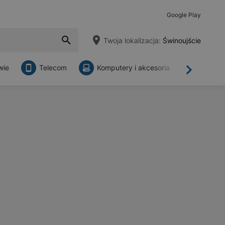
Google Play
Twoja lokalizacja:
Świnoujście
wie
Telecom
Komputery i akcesoria
Sklepy
Dalej