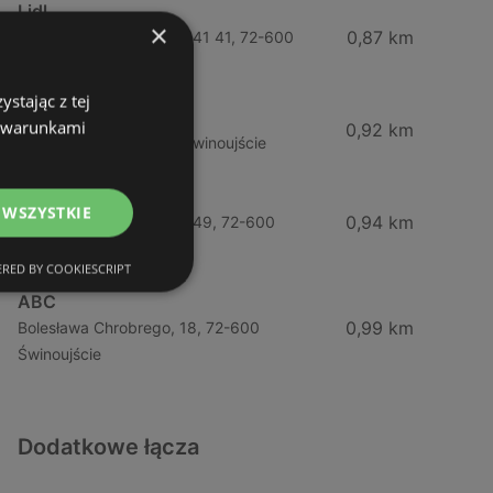
Lidl
×
0,87 km
Ul. Bohaterów Września 41 41, 72-600
Świnoujście
stając z tej
ABC
z warunkami
0,92 km
Barlickiego, 4, 72-600 Świnoujście
Żabka
 WSZYSTKIE
0,94 km
Ul. Bohaterów Września 49, 72-600
Świnoujście
RED BY COOKIESCRIPT
ABC
0,99 km
Bolesława Chrobrego, 18, 72-600
Świnoujście
Dodatkowe łącza