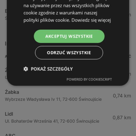
na używanie przez nas wszystkich plików
Biedronka
cookie zgodnie z warunkami naszej
24,01 km
Sienkiewicza 32, 72-510 Wolin
polityki plików cookie.
Dowiedz się więcej
AKCEPTUJ WSZYSTKIE
Inne sklepy Supermarkety w pobliżu
ODRZUĆ WSZYSTKIE
ADRES
ODLEGŁOŚĆ
POKAŻ SZCZEGÓŁY
Żabka
0,64 km
Ul. Barlickiego 4d / 2, 72-602 Świnoujście
POWERED BY COOKIESCRIPT
Żabka
0,74 km
Wybrzeze Władysława Iv 11, 72-600 Świnoujście
Lidl
0,87 km
Ul. Bohaterów Września 41, 72-600 Świnoujście
ABC