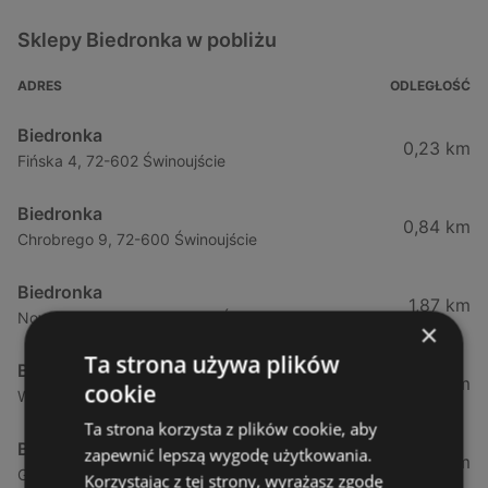
Sklepy Biedronka w pobliżu
ADRES
ODLEGŁOŚĆ
Biedronka
0,23 km
Fińska 4, 72-602 Świnoujście
Biedronka
0,84 km
Chrobrego 9, 72-600 Świnoujście
Biedronka
1,87 km
Nowokarsiborska 2, 72-600 Świnoujście
×
Ta strona używa plików
Biedronka
2,77 km
cookie
Wojska Polskiego 16a, 72-600 Świnoujście
Ta strona korzysta z plików cookie, aby
Biedronka
zapewnić lepszą wygodę użytkowania.
12,39 km
Gryfa Pomorskiego, 72-500 Międzyzdroje
Korzystając z tej strony, wyrażasz zgodę