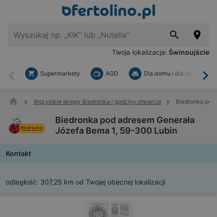
Twoja lokalizacja:
Świnoujście
Supermarkety
AGD
Dla domu i dla ogrodu
Wstecz
Dal
Wszystkie sklepy Biedronka i godziny otwarcia
Biedronka pod
Biedronka pod adresem Generała
Józefa Bema 1, 59-300 Lubin
Kontakt
odległość:
307,25 km od Twojej obecnej lokalizacji