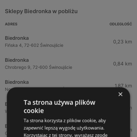
Sklepy Biedronka w pobliżu
ADRES
ODLEGŁOŚĆ
Biedronka
0,23 km
Fińska 4, 72-602 Świnoujście
Biedronka
0,84 km
Chrobrego 9, 72-600 Świnoujście
Biedronka
1,87 km
Nowokarsiborska 2, 72-600 Świnoujście
×
Ta strona używa plików
Biedronka
2,77 km
cookie
Wojska Polskiego 16a, 72-600 Świnoujście
Ta strona korzysta z plików cookie, aby
Biedronka
zapewnić lepszą wygodę użytkowania.
12,39 km
Gryfa Pomorskiego, 72-500 Międzyzdroje
Korzystając z tej strony, wyrażasz zgodę