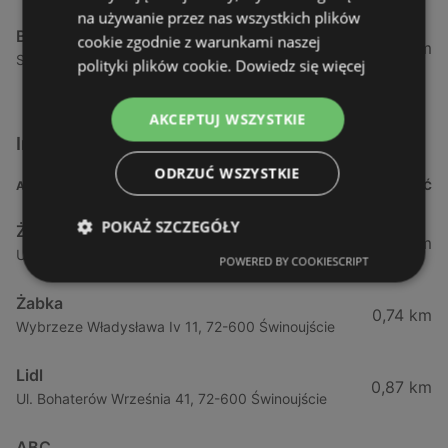
na używanie przez nas wszystkich plików
Biedronka
cookie zgodnie z warunkami naszej
24,01 km
Sienkiewicza 32, 72-510 Wolin
polityki plików cookie.
Dowiedz się więcej
AKCEPTUJ WSZYSTKIE
Inne sklepy Supermarkety w pobliżu
ODRZUĆ WSZYSTKIE
ADRES
ODLEGŁOŚĆ
POKAŻ SZCZEGÓŁY
Żabka
0,64 km
Ul. Barlickiego 4d / 2, 72-602 Świnoujście
POWERED BY COOKIESCRIPT
Żabka
0,74 km
Wybrzeze Władysława Iv 11, 72-600 Świnoujście
Lidl
0,87 km
Ul. Bohaterów Września 41, 72-600 Świnoujście
ABC