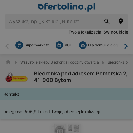
Twoja lokalizacja:
Świnoujście
Supermarkety
AGD
Dla domu i dla ogrodu
Wstecz
Dal
Wszystkie sklepy Biedronka i godziny otwarcia
Biedronka pod
Biedronka pod adresem Pomorska 2,
41-900 Bytom
Kontakt
odległość:
506,9 km od Twojej obecnej lokalizacji