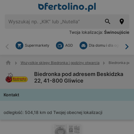
Twoja lokalizacja:
Świnoujście
Supermarkety
AGD
Dla domu i dla ogrodu
Wstecz
Dal
Wszystkie sklepy Biedronka i godziny otwarcia
Biedronka pod 
Biedronka pod adresem Beskidzka
22, 41-800 Gliwice
Kontakt
odległość:
504,18 km od Twojej obecnej lokalizacji