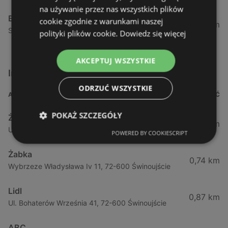
na używanie przez nas wszystkich plików
Biedronka
cookie zgodnie z warunkami naszej
24,01 km
Sienkiewicza 32, 72-510 Wolin
polityki plików cookie.
Dowiedz się więcej
AKCEPTUJ WSZYSTKIE
Inne sklepy Supermarkety w pobliżu
ODRZUĆ WSZYSTKIE
ADRES
ODLEGŁOŚĆ
POKAŻ SZCZEGÓŁY
Żabka
0,64 km
Ul. Barlickiego 4d / 2, 72-602 Świnoujście
POWERED BY COOKIESCRIPT
Żabka
0,74 km
Wybrzeze Władysława Iv 11, 72-600 Świnoujście
Lidl
0,87 km
Ul. Bohaterów Września 41, 72-600 Świnoujście
ABC