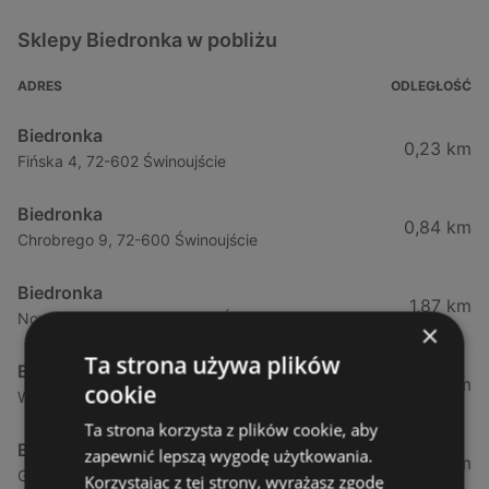
Sklepy Biedronka w pobliżu
ADRES
ODLEGŁOŚĆ
Biedronka
0,23 km
Fińska 4, 72-602 Świnoujście
Biedronka
0,84 km
Chrobrego 9, 72-600 Świnoujście
Biedronka
1,87 km
Nowokarsiborska 2, 72-600 Świnoujście
×
Ta strona używa plików
Biedronka
2,77 km
cookie
Wojska Polskiego 16a, 72-600 Świnoujście
Ta strona korzysta z plików cookie, aby
Biedronka
zapewnić lepszą wygodę użytkowania.
12,39 km
Gryfa Pomorskiego, 72-500 Międzyzdroje
Korzystając z tej strony, wyrażasz zgodę