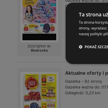
Gazetka ważna do:
31.
Odległość:
0,23 km
Ta strona u
Ta strona korzyst
strony, wyrażasz
naszej polityki pl
DOSTĘPNY W:
POKAŻ SZCZ
Biedronka
Aktualne oferty i
Gazetka – 82 strony
Gazetka ważna do:
07.
Odległość:
0,23 km