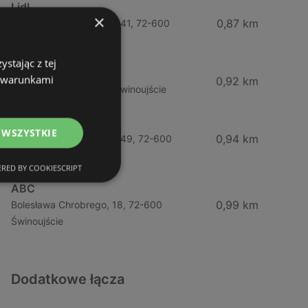
Lidl
×
0,87 km
Ul. Bohaterów Września 41, 72-600
Świnoujście
stając z tej
ABC
z warunkami
0,92 km
Barlickiego, 4, 72-600 Świnoujście
Żabka
 WSZYSTKIE
0,94 km
Ul. Bohaterów Września 49, 72-600
Świnoujście
RED BY COOKIESCRIPT
ABC
0,99 km
Bolesława Chrobrego, 18, 72-600
Świnoujście
Dodatkowe łącza