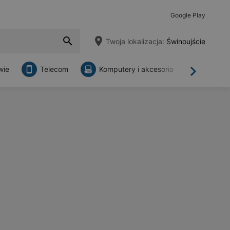
Google Play
Twoja lokalizacja:
Świnoujście
wie
Telecom
Komputery i akcesoria
Sklepy
Dalej