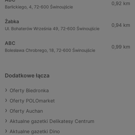
0,92 km
Barlickiego, 4, 72-600 Świnoujście
Żabka
0,94 km
Ul. Bohaterów Września 49, 72-600 Świnoujście
ABC
0,99 km
Bolesława Chrobrego, 18, 72-600 Świnoujście
Dodatkowe łącza
Oferty Biedronka
Oferty POLOmarket
Oferty Auchan
Aktualne gazetki Delikatesy Centrum
Aktualne gazetki Dino