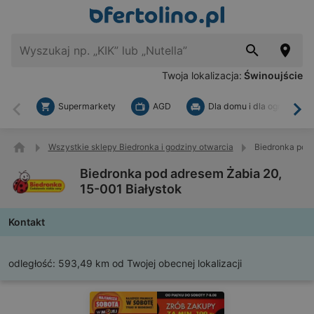
Twoja lokalizacja:
Świnoujście
Supermarkety
AGD
Dla domu i dla ogrodu
Wstecz
Dal
Wszystkie sklepy Biedronka i godziny otwarcia
Biedronka pod 
Biedronka pod adresem Żabia 20,
15-001 Białystok
Kontakt
odległość:
593,49 km od Twojej obecnej lokalizacji