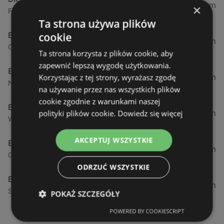
0,23 km
×
Fińska 4, 72-602 Świnoujście
Ta strona używa plików
Biedronka
cookie
0,84 km
Chrobrego 9, 72-600 Świnoujście
Ta strona korzysta z plików cookie, aby
zapewnić lepszą wygodę użytkowania.
Biedronka
1,87 km
Korzystając z tej strony, wyrażasz zgodę
Nowokarsiborska 2, 72-600 Świnoujście
na używanie przez nas wszystkich plików
cookie zgodnie z warunkami naszej
Biedronka
2,77 km
polityki plików cookie.
Dowiedz się więcej
Wojska Polskiego 16a, 72-600 Świnoujście
AKCEPTUJ WSZYSTKIE
Biedronka
12,39 km
Gryfa Pomorskiego, 72-500 Międzyzdroje
ODRZUĆ WSZYSTKIE
Biedronka
24,01 km
Sienkiewicza 32, 72-510 Wolin
POKAŻ SZCZEGÓŁY
POWERED BY COOKIESCRIPT