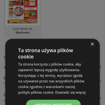
DOSTĘPNY W:
Biedronka
×
Ta strona używa plików
cookie
Sklepy Biedronka w pobliżu
Ta strona korzysta z plików cookie, aby
ADRES
ODLEGŁOŚĆ
zapewnić lepszą wygodę użytkowania.
Korzystając z tej strony, wyrażasz zgodę
Biedronka
0,23 km
na używanie przez nas wszystkich plików
Fińska 4, 72-602 Świnoujście
cookie zgodnie z warunkami naszej
polityki plików cookie.
Dowiedz się więcej
Biedronka
0,84 km
Chrobrego 9, 72-600 Świnoujście
AKCEPTUJ WSZYSTKIE