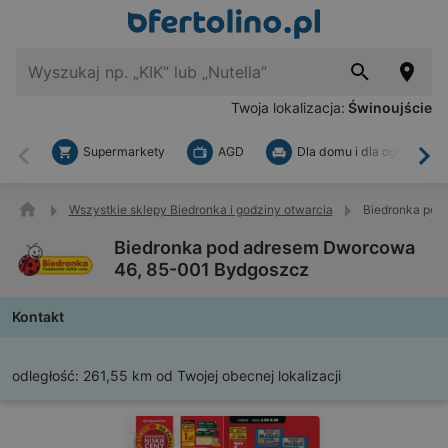
Twoja lokalizacja:
Świnoujście
Supermarkety
AGD
Dla domu i dla ogrodu
Wstecz
Dal
Wszystkie sklepy Biedronka i godziny otwarcia
Biedronka pod
Biedronka pod adresem Dworcowa
46, 85-001 Bydgoszcz
Kontakt
odległość:
261,55 km od Twojej obecnej lokalizacji