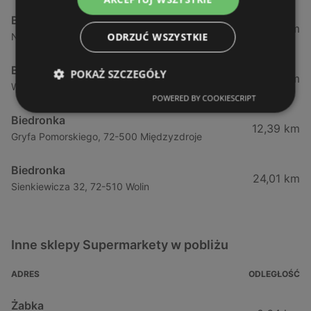
Biedronka
1,87 km
ODRZUĆ WSZYSTKIE
Nowokarsiborska 2, 72-600 Świnoujście
Biedronka
POKAŻ SZCZEGÓŁY
2,77 km
Wojska Polskiego 16a, 72-600 Świnoujście
POWERED BY COOKIESCRIPT
Biedronka
12,39 km
Gryfa Pomorskiego, 72-500 Międzyzdroje
Biedronka
24,01 km
Sienkiewicza 32, 72-510 Wolin
Inne sklepy Supermarkety w pobliżu
ADRES
ODLEGŁOŚĆ
Żabka